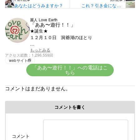
あなたはどうみますか？
これ？引き金になるか
も・・。
麗人 Love Earth
「ああ〜遊行！！」
★誕生★
１２月１０日 洞爺湖のほとり
★血液★
もっとみる
アクセス総数
1,296,559回
興味がないがＯ型みたい
webサイト
「ああ〜遊行！！」への電話はこ
ちら
★趣味★
創造
コメントはまだありません。
５歳で父の仕事の関係で岩手県に・・。
コメントを書く
修行時代＞高校を卒業後千葉県の大友美容室で１０
年間みっちり修業・３年程、姉のサロンで店長とし
て修業
遊行の始まり＞
コメント