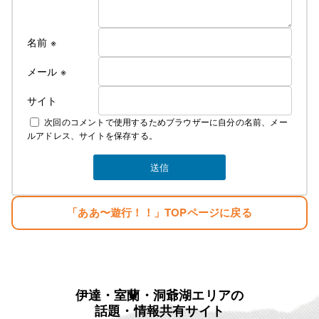
Cut＆Perm麗人 1995年１０月７日OPEN、
遊行が始まった、始まった頃は苦行の連続 真面目に
リサーチしてお店をするべきだった・・。と後悔の
名前
※
日々・・・。
しかし生まれながらの恵まれた環境に育ち、苦労知
メール
※
らずで生きている
サイト
２００７年１２月１０日
次回のコメントで使用するためブラウザーに自分の名前、メー
麗人Love Earthに名前を変える。
ルアドレス、サイトを保存する。
そして新しい基地を構える。
みなさんのご指示で立派な基地がオープンしまし
た。
生まれただけでぼろ儲け・・。
「ああ〜遊行！！」TOPページに戻る
目標
「楽しむこと・・。」
「人生はたった一度きり・・。自分の人生の映画を
主演で演じきる」
伊達・室蘭・洞爺湖エリアの
麗人ＨＰ
話題・情報共有サイト
http://reijin.website/