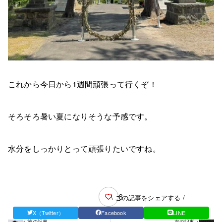
これから今日から1週間頑張って行くぞ！
そろそろ暑い夏になりそうな予感です。
水分をしっかりとって頑張りたいですね。
6
\ この記事をシェアする /
X（Twitter）
Facebook
LINE
< 前の記事
次の記事 >