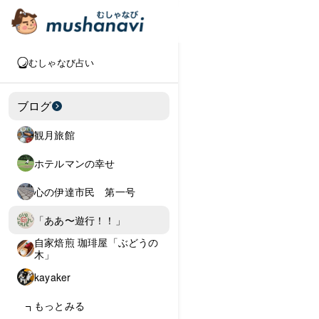
むしゃなび占い
ブログ
観月旅館
ホテルマンの幸せ
心の伊達市民 第一号
「ああ〜遊行！！」
自家焙煎 珈琲屋「ぶどうの
木」
kayaker
もっとみる