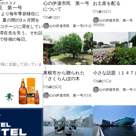
心の伊達市民 第一号
お土産を配る
住のススメ
民 第一号
について
1
10
1
夏より毎年季節移住に
0
1221
。夏の間の3ヵ月間を
心の伊達市民 第一号
5時間前
のコテージに滞在してい
心の伊達市民 第一号
2年前
滞在先を失う。それ以
で徘徊の毎日。
皆様に支援して頂いていま
東根市から贈られた
小さな話題（１４７
「さくらんぼの木
5
27
2
5
23
2
心の伊達市民 第一号
4
心の伊達市民 第一号
3日前