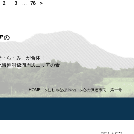
…
2
3
78
>
アの
ト
そ・ら・み」が合体！
北海道洞爺湖周辺エリアの素
HOME
むしゃなび blog
心の伊達市民 第一号
©むしゃなび