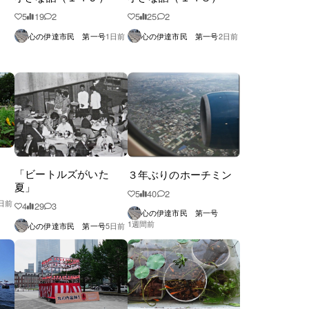
5
19
2
5
25
2
心の伊達市民 第一号
1日前
心の伊達市民 第一号
2日前
）
「ビートルズがいた
３年ぶりのホーチミン
夏」
5
40
2
日前
4
29
3
心の伊達市民 第一号
1週間前
心の伊達市民 第一号
5日前