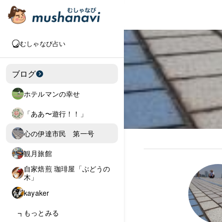
むしゃなび占い
ブログ
ホテルマンの幸せ
「ああ〜遊行！！」
心の伊達市民 第一号
観月旅館
自家焙煎 珈琲屋「ぶどうの
木」
kayaker
もっとみる