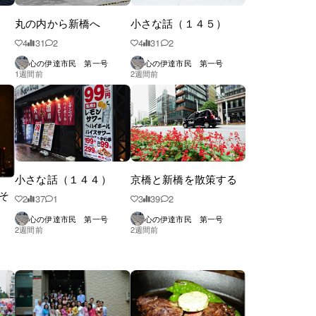
丸の内から新橋へ
小さな話（１４５）
4
31
2
4
31
2
心の伊達市民 第一号
心の伊達市民 第一号
1週間前
2週間前
小さな話（１４４）
京橋と新橋を散策する
そ
2
37
1
3
39
2
心の伊達市民 第一号
心の伊達市民 第一号
2週間前
2週間前