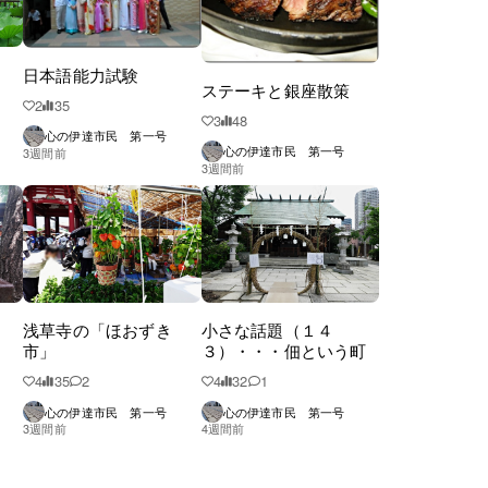
日本語能力試験
ステーキと銀座散策
2
35
3
48
心の伊達市民 第一号
心の伊達市民 第一号
3週間前
3週間前
浅草寺の「ほおずき
小さな話題（１４
市」
３）・・・佃という町
4
35
2
4
32
1
心の伊達市民 第一号
心の伊達市民 第一号
3週間前
4週間前