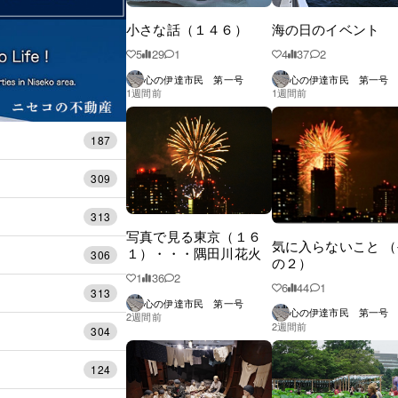
小さな話（１４６）
海の日のイベント
5
29
1
4
37
2
心の伊達市民 第一号
心の伊達市民 第一号
1週間前
1週間前
187
309
313
写真で見る東京（１６
気に入らないこと （
１）・・・隅田川花火
306
の２）
1
36
2
6
44
1
313
心の伊達市民 第一号
心の伊達市民 第一号
2週間前
2週間前
304
124