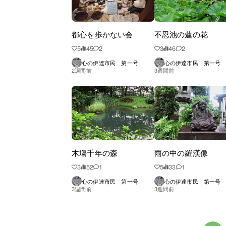
都心を歩かない会
不忍池の蓮の花
5
45
2
3
46
2
心の伊達市民 第一号
心の伊達市民 第一号
2週間前
3週間前
木塲千年の森
雨の中の羅漢像
3
52
1
5
33
1
心の伊達市民 第一号
心の伊達市民 第一号
3週間前
3週間前