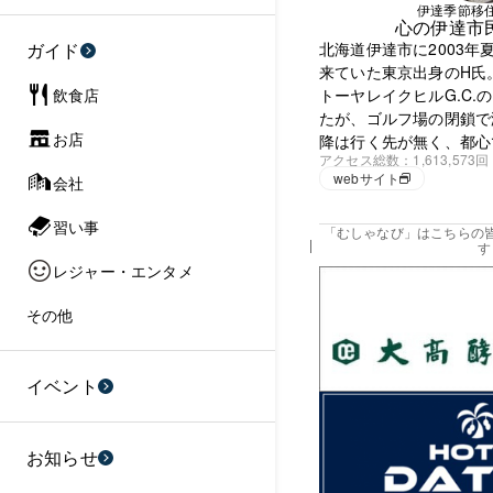
伊達季節移
心の伊達市
ガイド
北海道伊達市に2003年
来ていた東京出身のH氏
飲食店
トーヤレイクヒルG.C.
たが、ゴルフ場の閉鎖で
お店
降は行く先が無く、都心
アクセス総数
1,613,573回
webサイト
会社
習い事
「むしゃなび」はこちらの
す
レジャー・エンタメ
その他
イベント
お知らせ