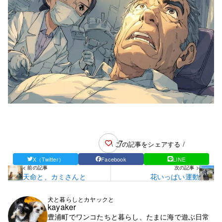
7
\ この記事をシェアする /
X（Twitter）
Facebook
LINE
< 前の記事
次の記事 >
天命と、カミさんと
花いっぱい運動
犬と暮らしとカヤックと
kayaker
豊浦町でワンコたちと暮らし、たまに海で遊ぶ日常