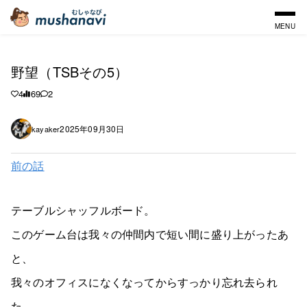
MENU
野望（TSBその5）
4
69
2
2025年09月30日
kayaker
前の話
テーブルシャッフルボード。
このゲーム台は我々の仲間内で短い間に盛り上がったあ
と、
我々のオフィスになくなってからすっかり忘れ去られ
た。