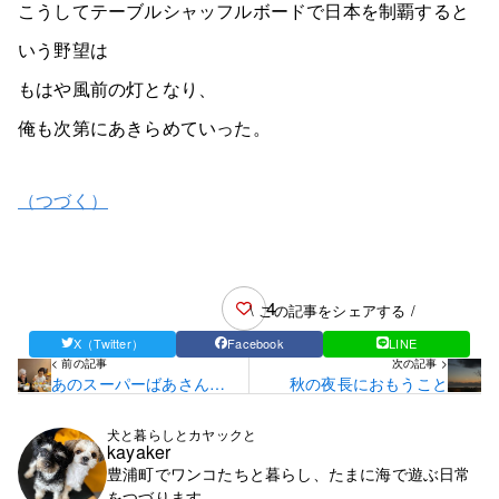
こうしてテーブルシャッフルボードで日本を制覇すると
いう野望は
もはや風前の灯となり、
俺も次第にあきらめていった。
（つづく）
4
\ この記事をシェアする /
X（Twitter）
Facebook
LINE
< 前の記事
次の記事 >
あのスーパーばあさんた
秋の夜長におもうこと
ちがやってきた
犬と暮らしとカヤックと
kayaker
豊浦町でワンコたちと暮らし、たまに海で遊ぶ日常
をつづります。