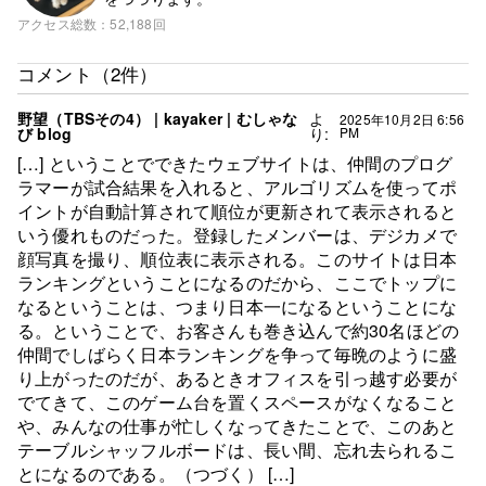
アクセス総数
52,188回
コメント（2件）
野望（TBSその4） | kayaker | むしゃな
よ
2025年10月2日 6:56
び blog
り:
PM
[…] ということでできたウェブサイトは、仲間のプログ
ラマーが試合結果を入れると、アルゴリズムを使ってポ
イントが自動計算されて順位が更新されて表示されると
いう優れものだった。登録したメンバーは、デジカメで
顔写真を撮り、順位表に表示される。このサイトは日本
ランキングということになるのだから、ここでトップに
なるということは、つまり日本一になるということにな
る。ということで、お客さんも巻き込んで約30名ほどの
仲間でしばらく日本ランキングを争って毎晩のように盛
り上がったのだが、あるときオフィスを引っ越す必要が
でてきて、このゲーム台を置くスペースがなくなること
や、みんなの仕事が忙しくなってきたことで、このあと
テーブルシャッフルボードは、長い間、忘れ去られるこ
とになるのである。（つづく） […]