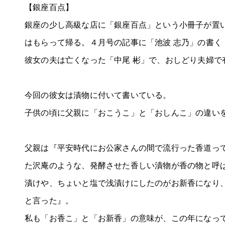
【銀座百点】
銀座の少し高級な店に「銀座百点」という小冊子が置
はもらって帰る。４月号の記事に「池波 志乃」の書く
彼女の夫は亡くなった「中尾 彬」で、おしどり夫婦で
今回の彼女は漬物に付いて書いている。
子供の頃に父親に「おこうこ」と「おしんこ」の違い
父親は『平安時代にお公家さんの間で流行った香道っ
た沢庵のような、発酵させた香しい漬物が香の物と呼
漬けや、ちょいと塩で浅漬けにしたのがお新香になり
と言った』。
私も「お香こ」と「お新香」の意味が、この年になっ