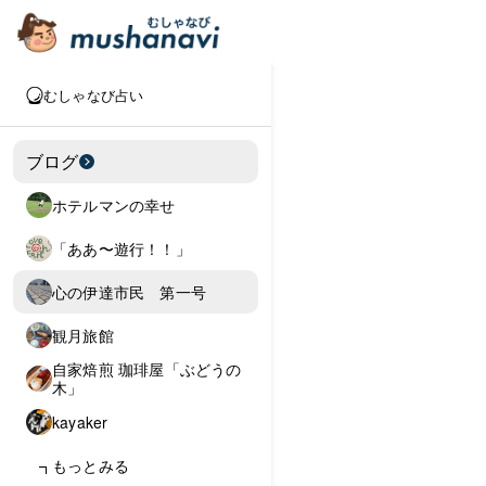
むしゃなび占い
ブログ
ホテルマンの幸せ
「ああ〜遊行！！」
心の伊達市民 第一号
観月旅館
自家焙煎 珈琲屋「ぶどうの
木」
kayaker
もっとみる