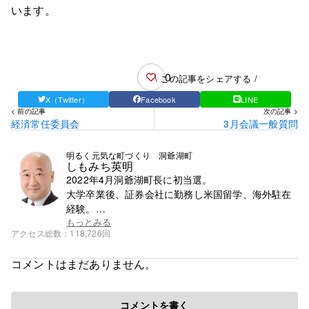
います。
0
\ この記事をシェアする /
X（Twitter）
Facebook
LINE
< 前の記事
次の記事 >
経済常任委員会
3月会議一般質問
明るく元気な町づくり 洞爺湖町
しもみち英明
2022年4月洞爺湖町長に初当選。
大学卒業後、証券会社に勤務し米国留学、海外駐在
経験。
帰国後、札幌市で学習塾を13年間経営。
もっとみる
アクセス総数
118,726回
30年ぶりに地元に戻り町議会議員とバス会社の二刀
流で2022年１月まで4期途中まで活動。
コメントはまだありません。
1985年成城大学経済学部卒。
コメントを書く