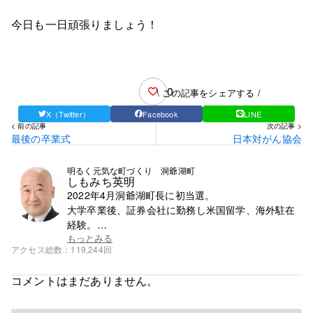
今日も一日頑張りましょう！
0
\ この記事をシェアする /
X（Twitter）
Facebook
LINE
< 前の記事
次の記事 >
最後の卒業式
日本対がん協会
明るく元気な町づくり 洞爺湖町
しもみち英明
2022年4月洞爺湖町長に初当選。
大学卒業後、証券会社に勤務し米国留学、海外駐在
経験。
帰国後、札幌市で学習塾を13年間経営。
もっとみる
アクセス総数
119,244回
30年ぶりに地元に戻り町議会議員とバス会社の二刀
流で2022年１月まで4期途中まで活動。
コメントはまだありません。
1985年成城大学経済学部卒。