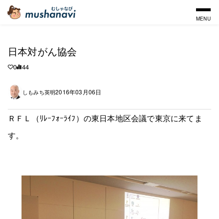
MENU
日本対がん協会
0
44
2016年03月06日
しもみち英明
ＲＦＬ（ﾘﾚｰﾌｫｰﾗｲﾌ）の東日本地区会議で東京に来てま
す。