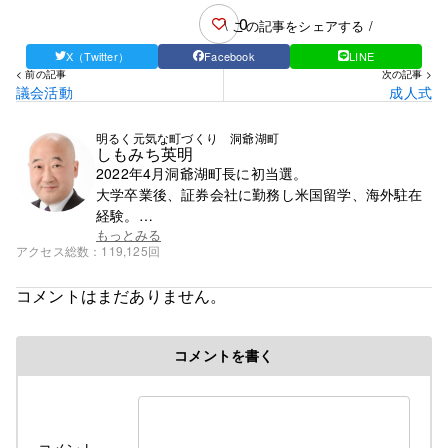
0
\ この記事をシェアする /
X（Twitter）
Facebook
LINE
< 前の記事
次の記事 >
議会活動
成人式
明るく元気な町づくり 洞爺湖町
しもみち英明
2022年4月洞爺湖町長に初当選。
大学卒業後、証券会社に勤務し米国留学、海外駐在
経験。
帰国後、札幌市で学習塾を13年間経営。
もっとみる
アクセス総数
119,125回
30年ぶりに地元に戻り町議会議員とバス会社の二刀
流で2022年１月まで4期途中まで活動。
コメントはまだありません。
1985年成城大学経済学部卒。
コメントを書く
コメント