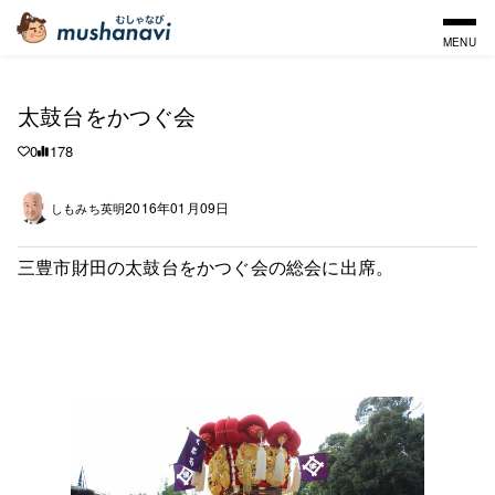
MENU
太鼓台をかつぐ会
0
178
2016年01月09日
しもみち英明
三豊市財田の太鼓台をかつぐ会の総会に出席。