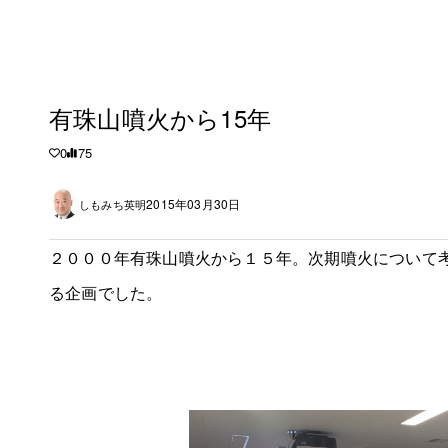
有珠山噴火から15年
0
75
2015年03月30日
しもみち英明
２０００年有珠山噴火から１５年。次期噴火について
る企画でした。