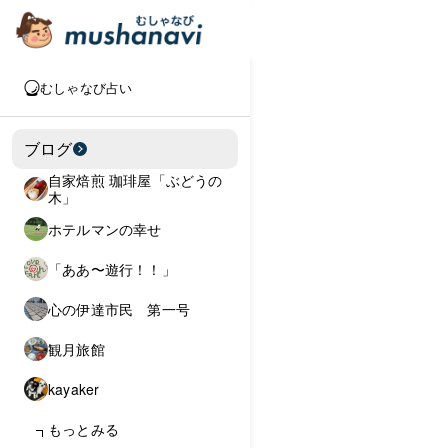
むしゃなび占い
ブログ
自家焙煎 珈琲屋「ぶどうの
木」
ホテルマンの幸せ
「ああ〜遊行！！」
心の伊達市民 第一号
観月旅館
kayaker
もっとみる