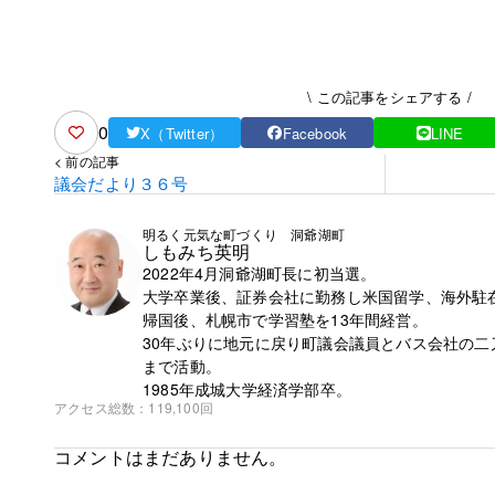
\ この記事をシェアする /
0
X（Twitter）
Facebook
LINE
< 前の記事
議会だより３６号
明るく元気な町づくり 洞爺湖町
しもみち英明
2022年4月洞爺湖町長に初当選。
大学卒業後、証券会社に勤務し米国留学、海外駐
帰国後、札幌市で学習塾を13年間経営。
30年ぶりに地元に戻り町議会議員とバス会社の二刀
まで活動。
1985年成城大学経済学部卒。
アクセス総数
119,100回
コメントはまだありません。