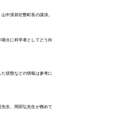
、山中漠前壮瞥町長の講演。
年噴火に科学者としてどう向
した状態などの情報は参考に
英先生、岡田弘先生が務めて