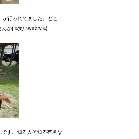
市）が行われてました。どこ
{%笑いwebry%}
んです。知る人ぞ知る有名な