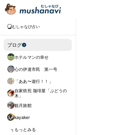
むしゃなび占い
ブログ
ホテルマンの幸せ
心の伊達市民 第一号
「ああ〜遊行！！」
自家焙煎 珈琲屋「ぶどうの
木」
観月旅館
kayaker
もっとみる