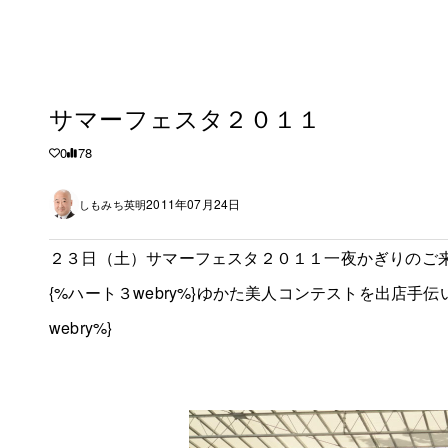
サマーフェスタ２０１１
0
78
2011年07月24日
しもみち英明
２３日（土）サマーフェスタ２０１１一夜かぎりのご
{%ハート３webry%}ゆかた美人コンテストを出店手
webry%}