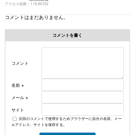
アクセス総数
118,863回
30年ぶりに地元に戻り町議会議員とバス会社の二刀
流で2022年１月まで4期途中まで活動。
コメントはまだありません。
1985年成城大学経済学部卒。
コメントを書く
コメント
名前
※
メール
※
サイト
次回のコメントで使用するためブラウザーに自分の名前、メー
ルアドレス、サイトを保存する。