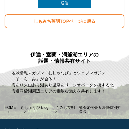
しもみち英明TOPページに戻る
伊達・室蘭・洞爺湖エリアの
話題・情報共有サイト
地域情報マガジン「むしゃなび」とウェブマガジン
「そ・ら・み」が合体！
海あり火山あり湖あり温泉あり…ジオパークを擁する北
海道洞爺湖周辺エリアの素敵な魅力を共有します！
HOME
むしゃなび blog
しもみち英明
議会定例会＆決算特別委
員会