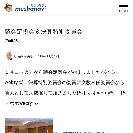
MENU
議会定例会＆決算特別委員会
0
35
2010年09月17日
しもみち英明
１４日（火）から議会定例会が始まりました{%ペン
webry%} 決算特別委員会の委員に文教常任委員会から
新人として大抜擢して頂きました{%トホホwebry%} {%
トホホwebry%}