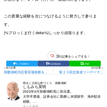
この貴重な経験を次につなげるように努力して参りま
す。
{%ブロっくま行くdeka%}しっかり頑張ります。
0
\ この記事をシェアする /
X（Twitter）
Facebook
LINE
< 前の記事
次の記事 >
洞爺湖町内災害現場視察＆歓
第２３回北海道ツーデーマー
迎会
チ
明るく元気な町づくり 洞爺湖町
しもみち英明
2022年4月洞爺湖町長に初当選。
大学卒業後、証券会社に勤務し米国留学、海外駐在
経験。
帰国後、札幌市で学習塾を13年間経営。
もっとみる