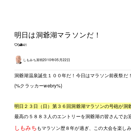
明日は洞爺湖マラソンだ！
0
41
2010年05月22日
しもみち英明
洞爺湖温泉誕生１００年だ！今日はマラソン前夜祭だ
{%クラッカーwebry%}
明日２３日（日）第３６回洞爺湖マラソンの号砲が洞
最高の５８８３人のエントリーを洞爺湖の皆さんでお
しもみち
もマラソン歴８年が過ぎ、この大会を楽し