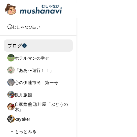
むしゃなび占い
ブログ
ホテルマンの幸せ
「ああ〜遊行！！」
心の伊達市民 第一号
観月旅館
自家焙煎 珈琲屋「ぶどうの
木」
kayaker
もっとみる