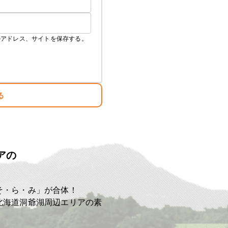
ルアドレス、サイトを保存する。
る
アの
ト
そ・ら・み」が合体！
北海道洞爺湖周辺エリアの素