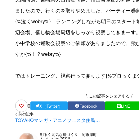
ましたので、行くのを取りやめました。パーティー券
{%泣くwebry%} ランニングしながら明日のスター
辺会場、催し物会場周辺をしっかり視察してきまーす
小中学校の運動会視察のご依頼がありましたので、飛
すか{%！？webry%}
ではトレーニング、視察行って参ります{%ブロっくまジタ
\ この記事をシェアする /
0
X（Twitter）
Facebook
LINE
< 前の記事
TOYAKOマンガ・アニメフェスタ住民説
明会
明るく元気な町づくり 洞爺湖町