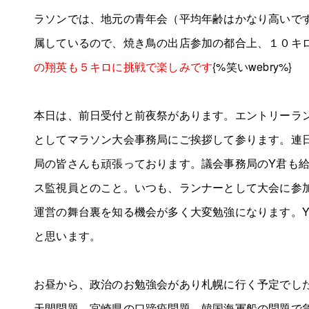
ラソンでは、地元の青年会（平均年齢はかなり高いです{%
属しているので、焼き鳥の出店参加の都合上、１０
の翔英も５キロに挑戦で楽しみです
{%笑いwebry%}
本日は、前日受付と前夜祭があります。エントリーラ
としてマラソン大会事務局にご挨拶して参ります。連
局の皆さんも頑張っております。議会事務局のY君も
ス監視員とのこと。いつも、ランナーとして大会に参
運営の舞台裏を知る機会が多く大変勉強になります。
と思います。
お昼から、政治のお勉強会があり札幌に行く予定でし
天間問題、宮崎県の口蹄疫問題、韓国海軍船の問題で