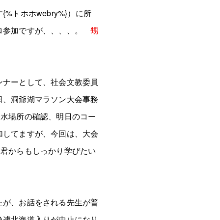
トホホwebry%}）に所
キロ参加ですが、、、、。
甥
ンナーとして、社会文教委員
日、洞爺湖マラソン大会事務
給水場所の確認、明日のコー
加してますが、今回は、大会
Y君からもしっかり学びたい
たが、お話をされる先生が普
急遽北海道入りが中止になり