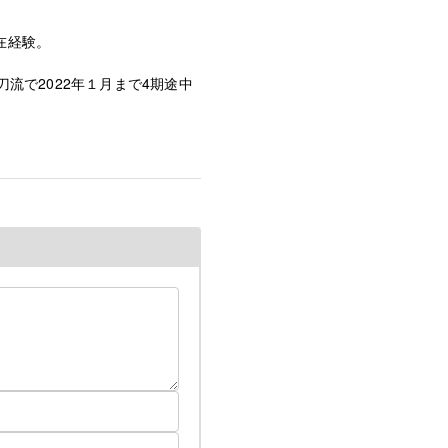
在経験。
流で2022年１月まで4期途中