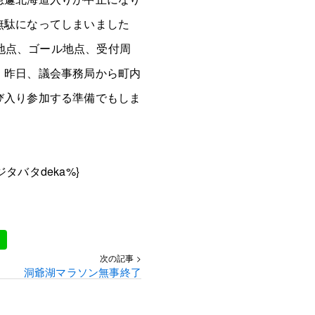
無駄になってしまいました
ト地点、ゴール地点、受付周
。昨日、議会事務局から町内
び入り参加する準備でもしま
バタdeka%}
次の記事 >
洞爺湖マラソン無事終了