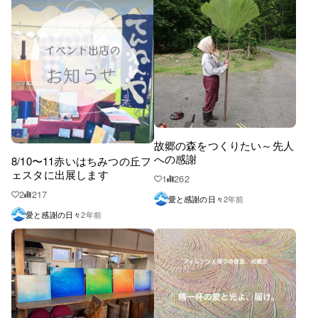
故郷の森をつくりたい～先人
への感謝
8/10〜11赤いはちみつの丘フ
ェスタに出展します
1
262
2
217
愛と感謝の日々
2年前
愛と感謝の日々
2年前