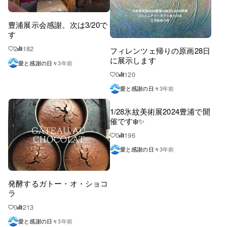
豊浦展示会感謝。次は3/20で
す
2
182
フィレンツェ帰りの原画28日
に展示します
愛と感謝の日々
3年前
0
120
愛と感謝の日々
3年前
1/28氷紋美術展2024豊浦で開
催です❄️✨
0
196
愛と感謝の日々
3年前
発酵するガトー・オ・ショコ
ラ
0
213
愛と感謝の日々
3年前