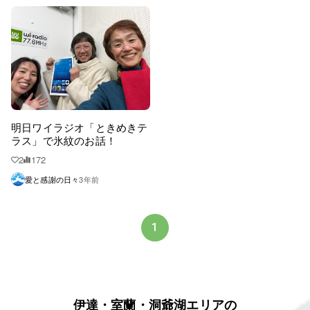
明日ワイラジオ「ときめきテ
ラス」で氷紋のお話！
2
172
愛と感謝の日々
3年前
1
伊達・室蘭・洞爺湖エリアの