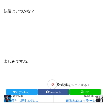
決勝はいつかな？
楽しみですね。
0
\ この記事をシェアする /
X（Twitter）
Facebook
LINE
< 前の記事
次の記事 >
何とも悲しい現
頑張れロコソラーレ
実・・・。