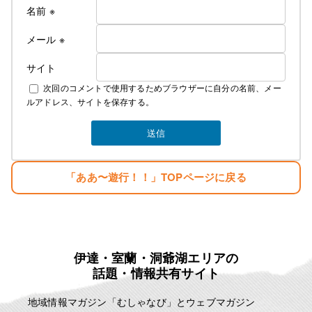
リサーチしてお店をするべきだった・・。と後悔の
名前
※
日々・・・。
しかし生まれながらの恵まれた環境に育ち、苦労知
メール
※
らずで生きている
サイト
２００７年１２月１０日
次回のコメントで使用するためブラウザーに自分の名前、メー
麗人Love Earthに名前を変える。
ルアドレス、サイトを保存する。
そして新しい基地を構える。
みなさんのご指示で立派な基地がオープンしまし
た。
生まれただけでぼろ儲け・・。
「ああ〜遊行！！」TOPページに戻る
目標
「楽しむこと・・。」
「人生はたった一度きり・・。自分の人生の映画を
主演で演じきる」
伊達・室蘭・洞爺湖エリアの
麗人ＨＰ
話題・情報共有サイト
http://reijin.website/
地域情報マガジン「むしゃなび」とウェブマガジン