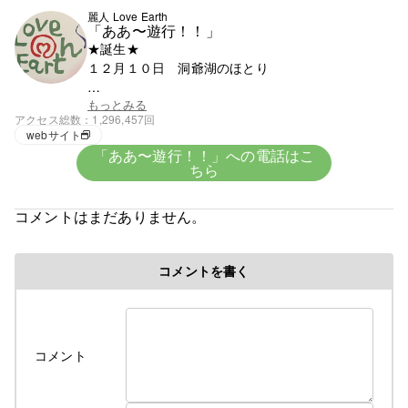
麗人 Love Earth
「ああ〜遊行！！」
★誕生★
１２月１０日 洞爺湖のほとり
★血液★
もっとみる
アクセス総数
1,296,457回
興味がないがＯ型みたい
webサイト
「ああ〜遊行！！」への電話はこ
ちら
★趣味★
創造
コメントはまだありません。
５歳で父の仕事の関係で岩手県に・・。
コメントを書く
修行時代＞高校を卒業後千葉県の大友美容室で１０
年間みっちり修業・３年程、姉のサロンで店長とし
て修業
遊行の始まり＞
コメント
Cut＆Perm麗人 1995年１０月７日OPEN、
遊行が始まった、始まった頃は苦行の連続 真面目に