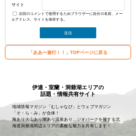
サイト
２００７年１２月１０日
次回のコメントで使用するためブラウザーに自分の名前、メー
麗人Love Earthに名前を変える。
ルアドレス、サイトを保存する。
そして新しい基地を構える。
みなさんのご指示で立派な基地がオープンしまし
た。
生まれただけでぼろ儲け・・。
「ああ〜遊行！！」TOPページに戻る
目標
「楽しむこと・・。」
「人生はたった一度きり・・。自分の人生の映画を
主演で演じきる」
伊達・室蘭・洞爺湖エリアの
麗人ＨＰ
話題・情報共有サイト
http://reijin.website/
地域情報マガジン「むしゃなび」とウェブマガジン
「そ・ら・み」が合体！
海あり火山あり湖あり温泉あり…ジオパークを擁する北
海道洞爺湖周辺エリアの素敵な魅力を共有します！