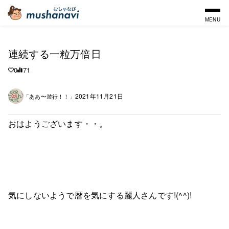
MENU
連続する一粒万倍日
0
71
2021年11月21日
「ああ〜遊行！！」
おはようございます・・。
気にしないようで暦を気にする麗人さんです!(^^)!