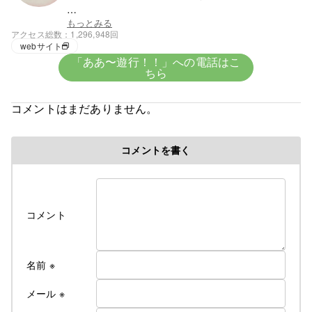
★血液★
もっとみる
アクセス総数
1,296,948回
興味がないがＯ型みたい
webサイト
「ああ〜遊行！！」への電話はこ
ちら
★趣味★
創造
コメントはまだありません。
５歳で父の仕事の関係で岩手県に・・。
コメントを書く
修行時代＞高校を卒業後千葉県の大友美容室で１０
年間みっちり修業・３年程、姉のサロンで店長とし
て修業
遊行の始まり＞
コメント
Cut＆Perm麗人 1995年１０月７日OPEN、
遊行が始まった、始まった頃は苦行の連続 真面目に
リサーチしてお店をするべきだった・・。と後悔の
名前
※
日々・・・。
しかし生まれながらの恵まれた環境に育ち、苦労知
メール
※
らずで生きている