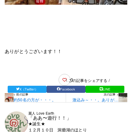
ありがとうございます！！
0
\ この記事をシェアする /
X（Twitter）
Facebook
LINE
< 前の記事
次の記事 >
約50名の方が・・・。
激込み～・・。ありがた
や～・・。
麗人 Love Earth
「ああ〜遊行！！」
★誕生★
１２月１０日 洞爺湖のほとり