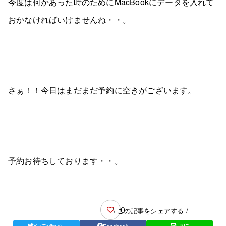
今度は何かあった時のためにMacBookにデータを入れて
おかなければいけませんね・・。
さぁ！！今日はまだまだ予約に空きがございます。
予約お待ちしております・・。
0
\ この記事をシェアする /
X（Twitter）
Facebook
LINE