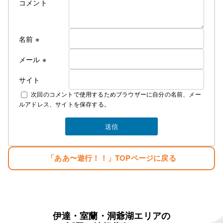
遊行の始まり＞
コメント
Cut＆Perm麗人 1995年１０月７日OPEN、
遊行が始まった、始まった頃は苦行の連続 真面目に
リサーチしてお店をするべきだった・・。と後悔の
名前
※
日々・・・。
しかし生まれながらの恵まれた環境に育ち、苦労知
メール
※
らずで生きている
サイト
２００７年１２月１０日
次回のコメントで使用するためブラウザーに自分の名前、メー
麗人Love Earthに名前を変える。
ルアドレス、サイトを保存する。
そして新しい基地を構える。
みなさんのご指示で立派な基地がオープンしまし
た。
生まれただけでぼろ儲け・・。
「ああ〜遊行！！」TOPページに戻る
目標
「楽しむこと・・。」
「人生はたった一度きり・・。自分の人生の映画を
主演で演じきる」
伊達・室蘭・洞爺湖エリアの
麗人ＨＰ