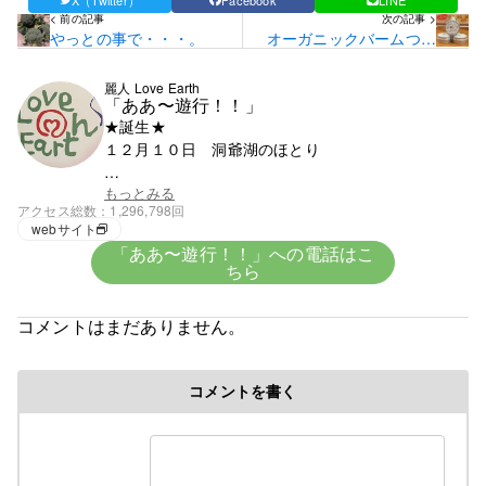
< 前の記事
次の記事 >
やっとの事で・・・。
オーガニックバームつく
りました。
麗人 Love Earth
「ああ〜遊行！！」
★誕生★
１２月１０日 洞爺湖のほとり
★血液★
もっとみる
アクセス総数
1,296,798回
興味がないがＯ型みたい
webサイト
「ああ〜遊行！！」への電話はこ
ちら
★趣味★
創造
コメントはまだありません。
５歳で父の仕事の関係で岩手県に・・。
コメントを書く
修行時代＞高校を卒業後千葉県の大友美容室で１０
年間みっちり修業・３年程、姉のサロンで店長とし
て修業