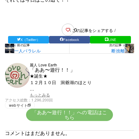
0
\ この記事をシェアする /
X（Twitter）
Facebook
LINE
< 前の記事
次の記事 >
一人パラレル
断捨離
麗人 Love Earth
「ああ〜遊行！！」
★誕生★
１２月１０日 洞爺湖のほとり
★血液★
もっとみる
アクセス総数
1,296,200回
興味がないがＯ型みたい
webサイト
「ああ〜遊行！！」への電話はこ
ちら
★趣味★
創造
コメントはまだありません。