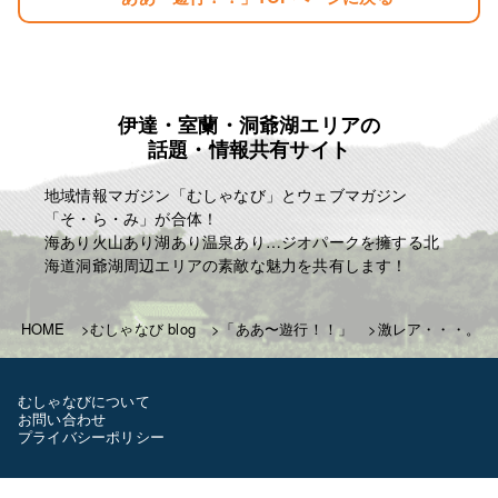
目標
「楽しむこと・・。」
「人生はたった一度きり・・。自分の人生の映画を
主演で演じきる」
伊達・室蘭・洞爺湖エリアの
麗人ＨＰ
話題・情報共有サイト
http://reijin.website/
地域情報マガジン「むしゃなび」とウェブマガジン
「そ・ら・み」が合体！
海あり火山あり湖あり温泉あり…ジオパークを擁する北
海道洞爺湖周辺エリアの素敵な魅力を共有します！
HOME
むしゃなび blog
「ああ〜遊行！！」
激レア・・・。
むしゃなびについて
お問い合わせ
プライバシーポリシー