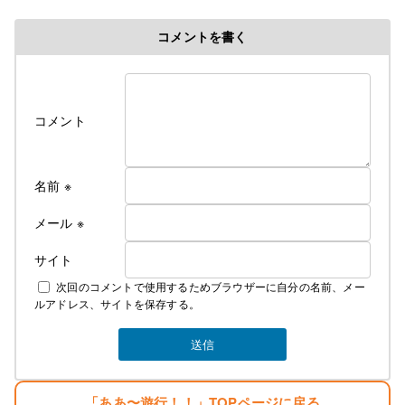
５歳で父の仕事の関係で岩手県に・・。
コメントを書く
修行時代＞高校を卒業後千葉県の大友美容室で１０
年間みっちり修業・３年程、姉のサロンで店長とし
て修業
遊行の始まり＞
コメント
Cut＆Perm麗人 1995年１０月７日OPEN、
遊行が始まった、始まった頃は苦行の連続 真面目に
リサーチしてお店をするべきだった・・。と後悔の
名前
※
日々・・・。
しかし生まれながらの恵まれた環境に育ち、苦労知
メール
※
らずで生きている
サイト
２００７年１２月１０日
次回のコメントで使用するためブラウザーに自分の名前、メー
麗人Love Earthに名前を変える。
ルアドレス、サイトを保存する。
そして新しい基地を構える。
みなさんのご指示で立派な基地がオープンしまし
た。
生まれただけでぼろ儲け・・。
「ああ〜遊行！！」TOPページに戻る