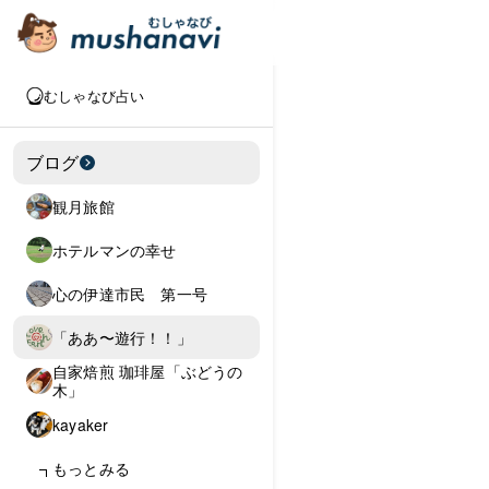
むしゃなび占い
ブログ
観月旅館
ホテルマンの幸せ
心の伊達市民 第一号
「ああ〜遊行！！」
自家焙煎 珈琲屋「ぶどうの
木」
kayaker
もっとみる