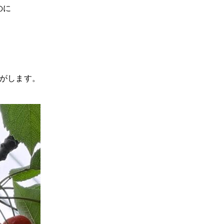
のに
気がします。