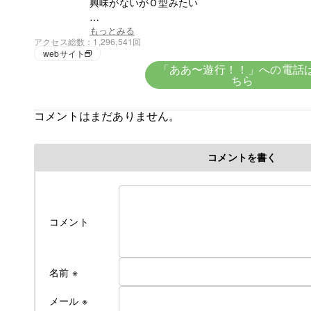
興味がないがＯ型みたい
もっとみる
アクセス総数
1,296,541回
★趣味★
webサイト
創造
「ああ〜遊行！！」への電話
ちら
５歳で父の仕事の関係で岩手県に・・。
コメントはまだありません。
修行時代＞高校を卒業後千葉県の大友美容室で１
姉のサロンで店長として修業
コメントを書く
遊行の始まり＞
Cut＆Perm麗人 1995年１０月７日OPEN、
遊行が始まった、始まった頃は苦行の連続 真面
だった・・。と後悔の日々・・・。
しかし生まれながらの恵まれた環境に育ち、苦労
コメント
２００７年１２月１０日
麗人Love Earthに名前を変える。
名前
※
そして新しい基地を構える。
みなさんのご指示で立派な基地がオープンしまし
メール
※