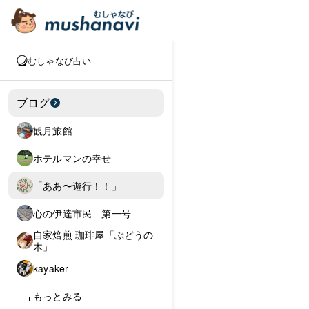
むしゃなび占い
ブログ
観月旅館
ホテルマンの幸せ
「ああ〜遊行！！」
心の伊達市民 第一号
自家焙煎 珈琲屋「ぶどうの
木」
kayaker
もっとみる