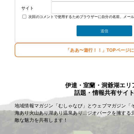
生まれただけでぼろ儲け・・。
サイト
次回のコメントで使用するためブラウザーに自分の名前、メー
目標
「楽しむこと・・。」
「人生はたった一度きり・・。自分の人生の映画
麗人ＨＰ
http://reijin.website/
「ああ〜遊行！！」TOPページ
伊達・室蘭・洞爺湖エリ
話題・情報共有サイ
地域情報マガジン「むしゃなび」とウェブマガジン「
海あり火山あり湖あり温泉あり…ジオパークを擁する
敵な魅力を共有します！