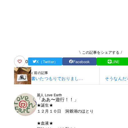
\ この記事をシェアする /
0
X（Twitter）
Facebook
LINE
< 前の記事
書いたつもりでおりまし
そうなんだ
た・・。≪笑≫
麗人 Love Earth
「ああ〜遊行！！」
★誕生★
１２月１０日 洞爺湖のほとり
★血液★