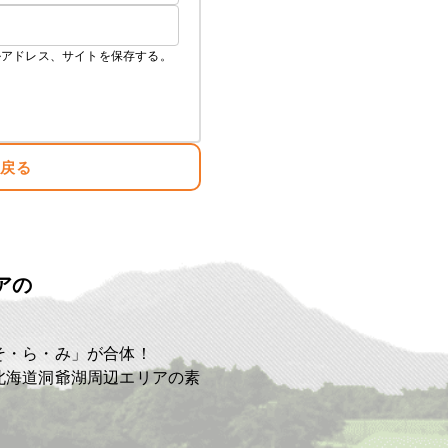
ルアドレス、サイトを保存する。
を主演で演じきる」
に戻る
アの
ト
そ・ら・み」が合体！
北海道洞爺湖周辺エリアの素