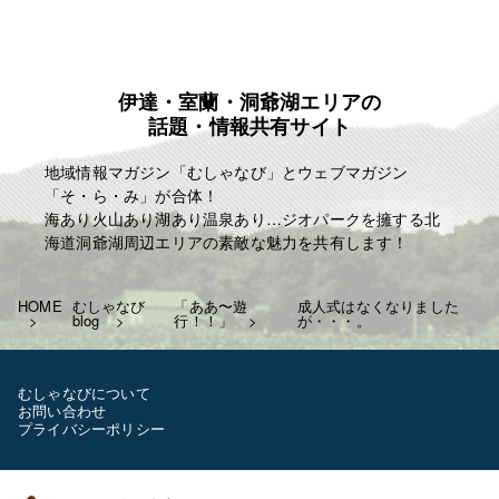
「楽しむこと・・。」
「人生はたった一度きり・・。自分の人生の映画を
主演で演じきる」
伊達・室蘭・洞爺湖エリアの
麗人ＨＰ
話題・情報共有サイト
http://reijin.website/
地域情報マガジン「むしゃなび」とウェブマガジン
「そ・ら・み」が合体！
海あり火山あり湖あり温泉あり…ジオパークを擁する北
海道洞爺湖周辺エリアの素敵な魅力を共有します！
HOME
むしゃなび
「ああ〜遊
成人式はなくなりました
blog
行！！」
が・・・。
むしゃなびについて
お問い合わせ
プライバシーポリシー