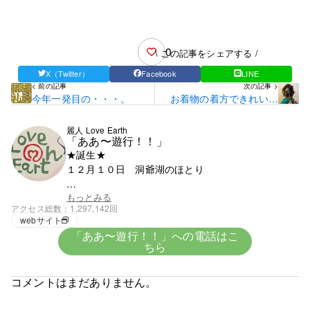
0
\ この記事をシェアする /
X（Twitter）
Facebook
LINE
< 前の記事
次の記事 >
今年一発目の・・・。
お着物の着方できれいに
見せるコツとは・・・。
麗人 Love Earth
「ああ〜遊行！！」
★誕生★
１２月１０日 洞爺湖のほとり
★血液★
もっとみる
アクセス総数
1,297,142回
興味がないがＯ型みたい
webサイト
「ああ〜遊行！！」への電話はこ
ちら
★趣味★
創造
コメントはまだありません。
５歳で父の仕事の関係で岩手県に・・。