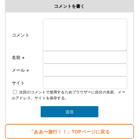
コメントを書く
修行時代＞高校を卒業後千葉県の大友美容室で１０
年間みっちり修業・３年程、姉のサロンで店長とし
て修業
遊行の始まり＞
コメント
Cut＆Perm麗人 1995年１０月７日OPEN、
遊行が始まった、始まった頃は苦行の連続 真面目に
リサーチしてお店をするべきだった・・。と後悔の
名前
※
日々・・・。
しかし生まれながらの恵まれた環境に育ち、苦労知
メール
※
らずで生きている
サイト
２００７年１２月１０日
次回のコメントで使用するためブラウザーに自分の名前、メー
麗人Love Earthに名前を変える。
ルアドレス、サイトを保存する。
そして新しい基地を構える。
みなさんのご指示で立派な基地がオープンしまし
た。
生まれただけでぼろ儲け・・。
「ああ〜遊行！！」TOPページに戻る
目標