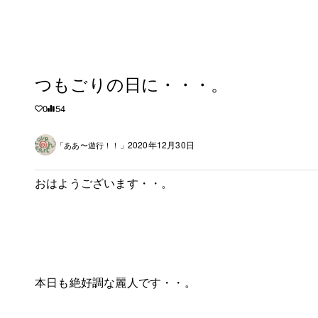
つもごりの日に・・・。
0
54
2020年12月30日
「ああ〜遊行！！」
おはようございます・・。
本日も絶好調な麗人です・・。