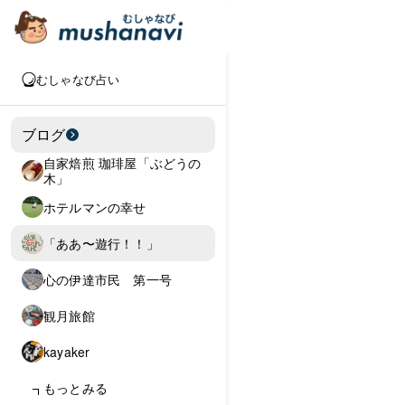
むしゃなび占い
ブログ
自家焙煎 珈琲屋「ぶどうの
木」
ホテルマンの幸せ
「ああ〜遊行！！」
心の伊達市民 第一号
観月旅館
kayaker
もっとみる