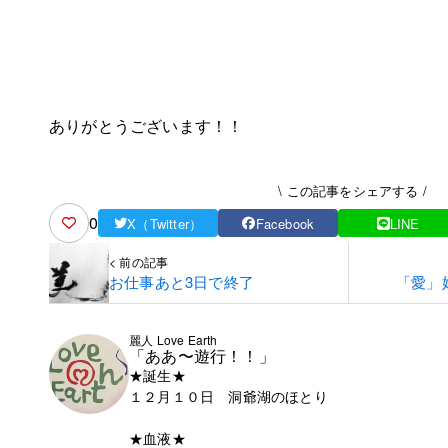
ありがとうございます！！
\ この記事をシェアする /
0
X（Twitter）
Facebook
LINE
< 前の記事
お仕事あと3日で終了
「愛」始
麗人 Love Earth
「ああ〜遊行！！」
★誕生★
１２月１０日 洞爺湖のほとり
★血液★