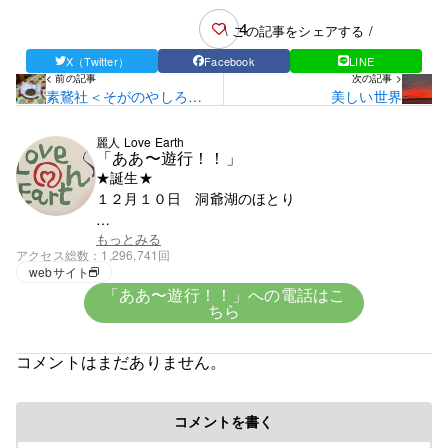
4
\ この記事をシェアする /
X（Twitter）
Facebook
LINE
< 前の記事
次の記事 >
素鵞社＜そがのやしろ＞
美しい世界
の御砂
麗人 Love Earth
「ああ〜遊行！！」
★誕生★
１２月１０日 洞爺湖のほとり
★血液★
もっとみる
アクセス総数
1,296,741回
興味がないがＯ型みたい
webサイト
「ああ〜遊行！！」への電話はこ
ちら
★趣味★
創造
コメントはまだありません。
５歳で父の仕事の関係で岩手県に・・。
コメントを書く
修行時代＞高校を卒業後千葉県の大友美容室で１０