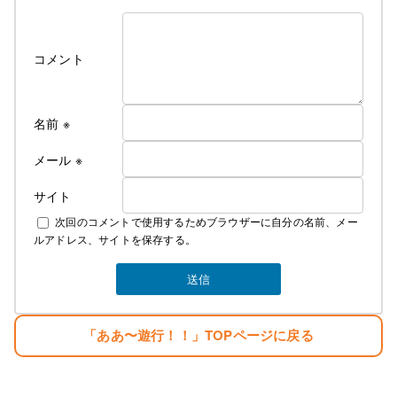
年間みっちり修業・３年程、姉のサロンで店長とし
て修業
遊行の始まり＞
コメント
Cut＆Perm麗人 1995年１０月７日OPEN、
遊行が始まった、始まった頃は苦行の連続 真面目に
リサーチしてお店をするべきだった・・。と後悔の
名前
※
日々・・・。
しかし生まれながらの恵まれた環境に育ち、苦労知
メール
※
らずで生きている
サイト
２００７年１２月１０日
次回のコメントで使用するためブラウザーに自分の名前、メー
麗人Love Earthに名前を変える。
ルアドレス、サイトを保存する。
そして新しい基地を構える。
みなさんのご指示で立派な基地がオープンしまし
た。
生まれただけでぼろ儲け・・。
「ああ〜遊行！！」TOPページに戻る
目標
「楽しむこと・・。」
「人生はたった一度きり・・。自分の人生の映画を