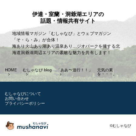
主演で演じきる」
伊達・室蘭・洞爺湖エリアの
麗人ＨＰ
話題・情報共有サイト
http://reijin.website/
地域情報マガジン「むしゃなび」とウェブマガジン
「そ・ら・み」が合体！
海あり火山あり湖あり温泉あり…ジオパークを擁する北
海道洞爺湖周辺エリアの素敵な魅力を共有します！
HOME
むしゃなび blog
「ああ〜遊行！！」
元気の素
を・・・。
むしゃなびについて
お問い合わせ
プライバシーポリシー
©むしゃなび