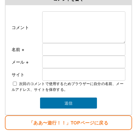
修行時代＞高校を卒業後千葉県の大友美容室で１０
年間みっちり修業・３年程、姉のサロンで店長とし
て修業
遊行の始まり＞
コメント
Cut＆Perm麗人 1995年１０月７日OPEN、
遊行が始まった、始まった頃は苦行の連続 真面目に
リサーチしてお店をするべきだった・・。と後悔の
名前
※
日々・・・。
しかし生まれながらの恵まれた環境に育ち、苦労知
メール
※
らずで生きている
サイト
２００７年１２月１０日
次回のコメントで使用するためブラウザーに自分の名前、メー
麗人Love Earthに名前を変える。
ルアドレス、サイトを保存する。
そして新しい基地を構える。
みなさんのご指示で立派な基地がオープンしまし
た。
生まれただけでぼろ儲け・・。
「ああ〜遊行！！」TOPページに戻る
目標
「楽しむこと・・。」