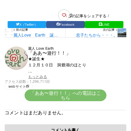
2
\ この記事をシェアする /
X（Twitter）
Facebook
LINE
< 前の記事
次の記事 >
麗人Love Earth 誕
息子たちから・・・。
生 16年
麗人 Love Earth
「ああ〜遊行！！」
★誕生★
１２月１０日 洞爺湖のほとり
★血液★
もっとみる
アクセス総数
1,296,711回
興味がないがＯ型みたい
webサイト
「ああ〜遊行！！」への電話はこ
ちら
★趣味★
創造
コメントはまだありません。
５歳で父の仕事の関係で岩手県に・・。
コメントを書く