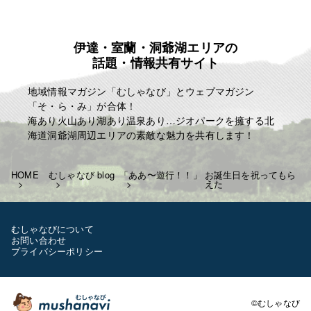
「人生はたった一度きり・・。自分の人生の映画を
主演で演じきる」
伊達・室蘭・洞爺湖エリアの
麗人ＨＰ
話題・情報共有サイト
http://reijin.website/
地域情報マガジン「むしゃなび」とウェブマガジン
「そ・ら・み」が合体！
海あり火山あり湖あり温泉あり…ジオパークを擁する北
海道洞爺湖周辺エリアの素敵な魅力を共有します！
HOME
むしゃなび blog
「ああ〜遊行！！」
お誕生日を祝ってもら
えた
むしゃなびについて
お問い合わせ
プライバシーポリシー
©むしゃなび