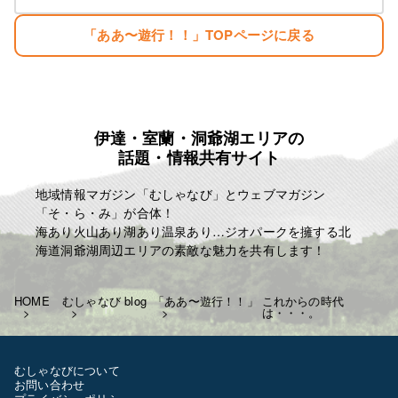
生まれただけでぼろ儲け・・。
「ああ〜遊行！！」TOPページに戻る
目標
「楽しむこと・・。」
「人生はたった一度きり・・。自分の人生の映画を
主演で演じきる」
伊達・室蘭・洞爺湖エリアの
麗人ＨＰ
話題・情報共有サイト
http://reijin.website/
地域情報マガジン「むしゃなび」とウェブマガジン
「そ・ら・み」が合体！
海あり火山あり湖あり温泉あり…ジオパークを擁する北
海道洞爺湖周辺エリアの素敵な魅力を共有します！
HOME
むしゃなび blog
「ああ〜遊行！！」
これからの時代
は・・・。
むしゃなびについて
お問い合わせ