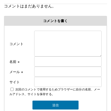
創造
コメントはまだありません。
５歳で父の仕事の関係で岩手県に・・。
コメントを書く
修行時代＞高校を卒業後千葉県の大友美容室で１０
年間みっちり修業・３年程、姉のサロンで店長とし
て修業
遊行の始まり＞
コメント
Cut＆Perm麗人 1995年１０月７日OPEN、
遊行が始まった、始まった頃は苦行の連続 真面目に
リサーチしてお店をするべきだった・・。と後悔の
名前
※
日々・・・。
しかし生まれながらの恵まれた環境に育ち、苦労知
メール
※
らずで生きている
サイト
２００７年１２月１０日
次回のコメントで使用するためブラウザーに自分の名前、メー
麗人Love Earthに名前を変える。
ルアドレス、サイトを保存する。
そして新しい基地を構える。
みなさんのご指示で立派な基地がオープンしまし
た。