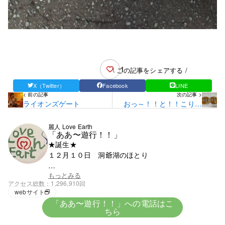
1
\ この記事をシェアする /
X（Twitter）
Facebook
LINE
< 前の記事
次の記事 >
ライオンズゲート
おっ～！！と！！こりゃ
こりゃ～
麗人 Love Earth
「ああ〜遊行！！」
★誕生★
１２月１０日 洞爺湖のほとり
★血液★
もっとみる
アクセス総数
1,296,910回
興味がないがＯ型みたい
webサイト
「ああ〜遊行！！」への電話はこ
ちら
★趣味★