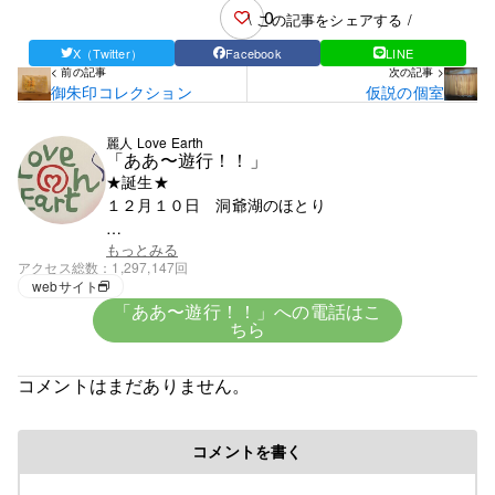
0
\ この記事をシェアする /
X（Twitter）
Facebook
LINE
< 前の記事
次の記事 >
御朱印コレクション
仮説の個室
麗人 Love Earth
「ああ〜遊行！！」
★誕生★
１２月１０日 洞爺湖のほとり
★血液★
もっとみる
アクセス総数
1,297,147回
興味がないがＯ型みたい
webサイト
「ああ〜遊行！！」への電話はこ
ちら
★趣味★
創造
コメントはまだありません。
５歳で父の仕事の関係で岩手県に・・。
コメントを書く
修行時代＞高校を卒業後千葉県の大友美容室で１０
年間みっちり修業・３年程、姉のサロンで店長とし