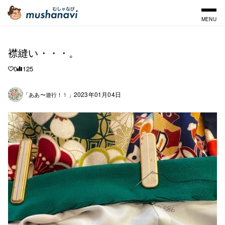
MENU
襟縫い・・・。
0
125
2023年01月04日
「ああ〜遊行！！」