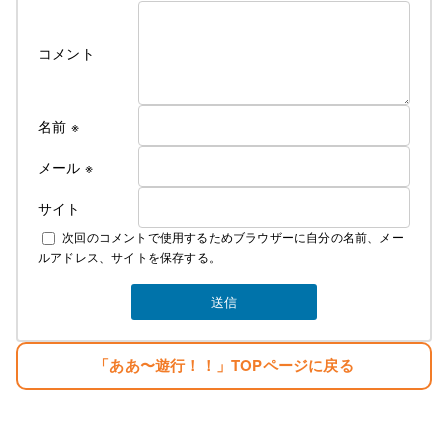
て修業
遊行の始まり＞
コメント
Cut＆Perm麗人 1995年１０月７日OPEN、
遊行が始まった、始まった頃は苦行の連続 真面目に
リサーチしてお店をするべきだった・・。と後悔の
名前
※
日々・・・。
しかし生まれながらの恵まれた環境に育ち、苦労知
メール
※
らずで生きている
サイト
２００７年１２月１０日
次回のコメントで使用するためブラウザーに自分の名前、メー
麗人Love Earthに名前を変える。
ルアドレス、サイトを保存する。
そして新しい基地を構える。
みなさんのご指示で立派な基地がオープンしまし
た。
生まれただけでぼろ儲け・・。
「ああ〜遊行！！」TOPページに戻る
目標
「楽しむこと・・。」
「人生はたった一度きり・・。自分の人生の映画を