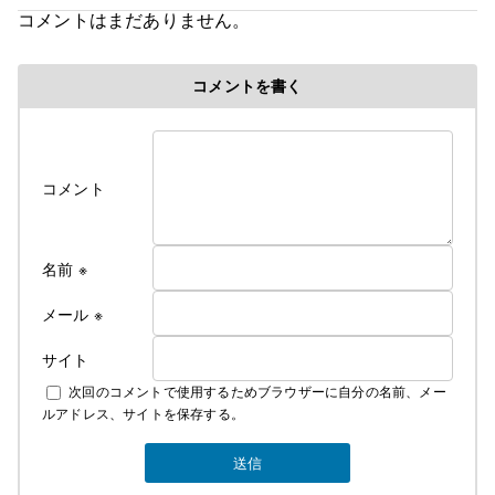
創造
コメントはまだありません。
５歳で父の仕事の関係で岩手県に・・。
コメントを書く
修行時代＞高校を卒業後千葉県の大友美容室で１０
年間みっちり修業・３年程、姉のサロンで店長とし
て修業
遊行の始まり＞
コメント
Cut＆Perm麗人 1995年１０月７日OPEN、
遊行が始まった、始まった頃は苦行の連続 真面目に
リサーチしてお店をするべきだった・・。と後悔の
名前
※
日々・・・。
しかし生まれながらの恵まれた環境に育ち、苦労知
メール
※
らずで生きている
サイト
２００７年１２月１０日
次回のコメントで使用するためブラウザーに自分の名前、メー
麗人Love Earthに名前を変える。
ルアドレス、サイトを保存する。
そして新しい基地を構える。
みなさんのご指示で立派な基地がオープンしまし
た。