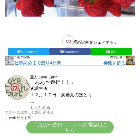
0
\ この記事をシェアする /
X（Twitter）
Facebook
LINE
< 前の記事
次の記事 >
仕事納めまで残り4日間で
神棚を飾る
す
麗人 Love Earth
「ああ〜遊行！！」
★誕生★
１２月１０日 洞爺湖のほとり
★血液★
もっとみる
アクセス総数
1,296,974回
興味がないがＯ型みたい
webサイト
「ああ〜遊行！！」への電話はこ
ちら
★趣味★