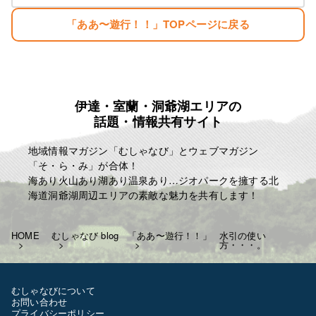
生まれただけでぼろ儲け・・。
「ああ〜遊行！！」TOPページに戻る
目標
「楽しむこと・・。」
「人生はたった一度きり・・。自分の人生の映画を
主演で演じきる」
伊達・室蘭・洞爺湖エリアの
麗人ＨＰ
話題・情報共有サイト
http://reijin.website/
地域情報マガジン「むしゃなび」とウェブマガジン
「そ・ら・み」が合体！
海あり火山あり湖あり温泉あり…ジオパークを擁する北
海道洞爺湖周辺エリアの素敵な魅力を共有します！
HOME
むしゃなび blog
「ああ〜遊行！！」
水引の使い
方・・・。
むしゃなびについて
お問い合わせ
プライバシーポリシー