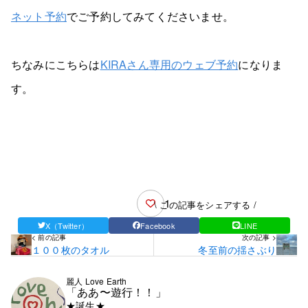
ネット予約
でご予約してみてくださいませ。
ちなみにこちらは
KIRAさん専用のウェブ予約
になりま
す。
1
\ この記事をシェアする /
X（Twitter）
Facebook
LINE
< 前の記事
次の記事 >
１００枚のタオル
冬至前の揺さぶり
麗人 Love Earth
「ああ〜遊行！！」
★誕生★