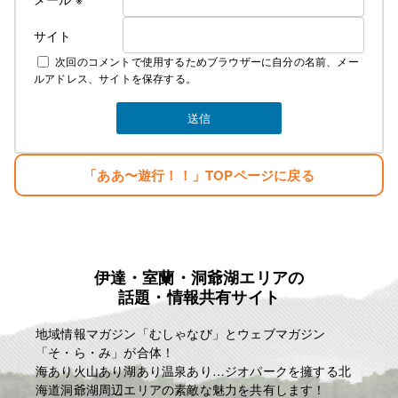
らずで生きている
サイト
２００７年１２月１０日
次回のコメントで使用するためブラウザーに自分の名前、メー
麗人Love Earthに名前を変える。
ルアドレス、サイトを保存する。
そして新しい基地を構える。
みなさんのご指示で立派な基地がオープンしまし
た。
生まれただけでぼろ儲け・・。
「ああ〜遊行！！」TOPページに戻る
目標
「楽しむこと・・。」
「人生はたった一度きり・・。自分の人生の映画を
主演で演じきる」
伊達・室蘭・洞爺湖エリアの
麗人ＨＰ
話題・情報共有サイト
http://reijin.website/
地域情報マガジン「むしゃなび」とウェブマガジン
「そ・ら・み」が合体！
海あり火山あり湖あり温泉あり…ジオパークを擁する北
海道洞爺湖周辺エリアの素敵な魅力を共有します！