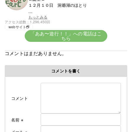
１２月１０日 洞爺湖のほとり
★血液★
もっとみる
アクセス総数
1,296,450回
興味がないがＯ型みたい
webサイト
「ああ〜遊行！！」への電話はこ
ちら
★趣味★
創造
コメントはまだありません。
５歳で父の仕事の関係で岩手県に・・。
コメントを書く
修行時代＞高校を卒業後千葉県の大友美容室で１０
年間みっちり修業・３年程、姉のサロンで店長とし
て修業
遊行の始まり＞
コメント
Cut＆Perm麗人 1995年１０月７日OPEN、
遊行が始まった、始まった頃は苦行の連続 真面目に
リサーチしてお店をするべきだった・・。と後悔の
名前
※
日々・・・。
しかし生まれながらの恵まれた環境に育ち、苦労知
メール
※