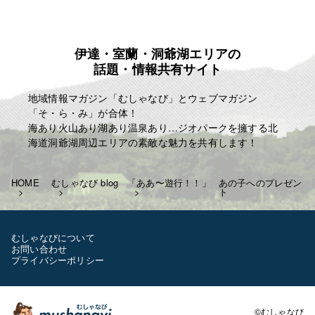
「楽しむこと・・。」
「人生はたった一度きり・・。自分の人生の映画を
主演で演じきる」
伊達・室蘭・洞爺湖エリアの
麗人ＨＰ
話題・情報共有サイト
http://reijin.website/
地域情報マガジン「むしゃなび」とウェブマガジン
「そ・ら・み」が合体！
海あり火山あり湖あり温泉あり…ジオパークを擁する北
海道洞爺湖周辺エリアの素敵な魅力を共有します！
HOME
むしゃなび blog
「ああ〜遊行！！」
あの子へのプレゼン
ト
むしゃなびについて
お問い合わせ
プライバシーポリシー
©むしゃなび