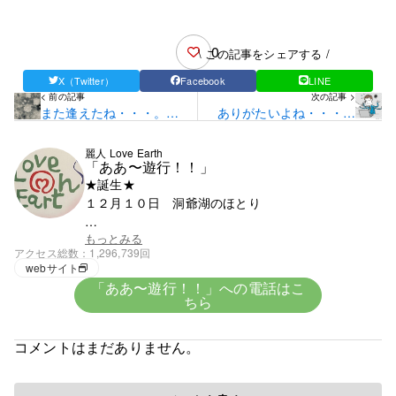
0
\ この記事をシェアする /
X（Twitter）
Facebook
LINE
< 前の記事
次の記事 >
また逢えたね・・・。
ありがたいよね・・・。
「ありがとう！！」
(*^▽^*)
麗人 Love Earth
「ああ〜遊行！！」
★誕生★
１２月１０日 洞爺湖のほとり
★血液★
もっとみる
アクセス総数
1,296,739回
興味がないがＯ型みたい
webサイト
「ああ〜遊行！！」への電話はこ
ちら
★趣味★
創造
コメントはまだありません。
５歳で父の仕事の関係で岩手県に・・。