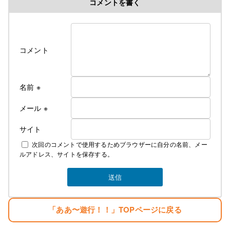
コメントを書く
修行時代＞高校を卒業後千葉県の大友美容室で１０
年間みっちり修業・３年程、姉のサロンで店長とし
て修業
遊行の始まり＞
コメント
Cut＆Perm麗人 1995年１０月７日OPEN、
遊行が始まった、始まった頃は苦行の連続 真面目に
リサーチしてお店をするべきだった・・。と後悔の
名前
※
日々・・・。
しかし生まれながらの恵まれた環境に育ち、苦労知
メール
※
らずで生きている
サイト
２００７年１２月１０日
次回のコメントで使用するためブラウザーに自分の名前、メー
麗人Love Earthに名前を変える。
ルアドレス、サイトを保存する。
そして新しい基地を構える。
みなさんのご指示で立派な基地がオープンしまし
た。
生まれただけでぼろ儲け・・。
「ああ〜遊行！！」TOPページに戻る
目標