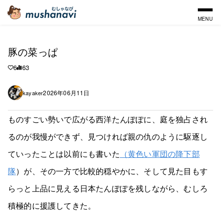
MENU
豚の菜っぱ
6
63
2026年06月11日
kayaker
ものすごい勢いで広がる西洋たんぽぽに、庭を独占され
るのが我慢ができず、見つければ親の仇のように駆逐し
ていったことは以前にも書いた
（黄色い軍団の降下部
隊
）が、その一方で比較的穏やかに、そして見た目もす
らっと上品に見える日本たんぽぽを残しながら、むしろ
積極的に援護してきた。