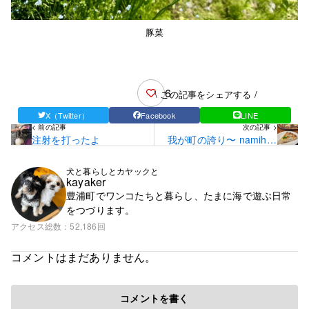
豚菜
6
\ この記事をシェアする /
X（Twitter）
Facebook
LINE
< 前の記事
次の記事 >
注射を打ったよ
我が町の誇り〜 namihey
pizza
犬と暮らしとカヤックと
kayaker
豊浦町でワンコたちと暮らし、たまに海で遊ぶ日常
をつづります。
アクセス総数
52,186回
コメントはまだありません。
コメントを書く