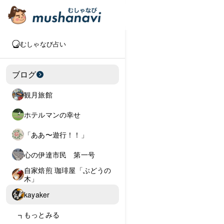
むしゃなび占い
ブログ
観月旅館
ホテルマンの幸せ
「ああ〜遊行！！」
心の伊達市民 第一号
自家焙煎 珈琲屋「ぶどうの
木」
kayaker
もっとみる