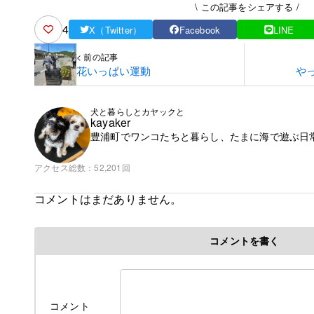
\ この記事をシェアする /
4
X（Twitter）
Facebook
LINE
< 前の記事
花いっぱい運動
や
犬と暮らしとカヤックと
kayaker
豊浦町でワンコたちと暮らし、たまに海で遊ぶ日
アクセス総数
52,201回
コメントはまだありません。
コメントを書く
コメント