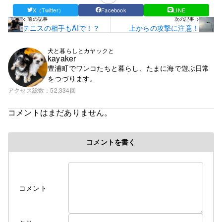
X（Twitter）
Facebook
LINE
< 前の記事
次の記事 >
テニスの相手もAIで！？
上からの攻撃に注意！
犬と暮らしとカヤックと
kayaker
豊浦町でワンコたちと暮らし、たまに海で遊ぶ日常
をつづります。
アクセス総数
52,334回
コメントはまだありません。
コメントを書く
コメント