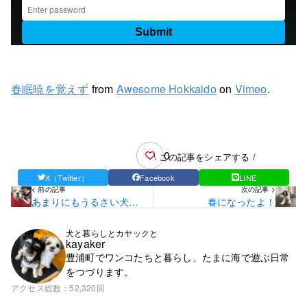
春眠暁を覚えず
from
Awesome Hokkaido
on
Vimeo
.
0
\ この記事をシェアする /
X（Twitter）
Facebook
LINE
< 前の記事
次の記事 >
あまりにもうるさい犬だ
春になったよ！
から
犬と暮らしとカヤックと
kayaker
豊浦町でワンコたちと暮らし、たまに海で遊ぶ日常
をつづります。
アクセス総数
52,320回