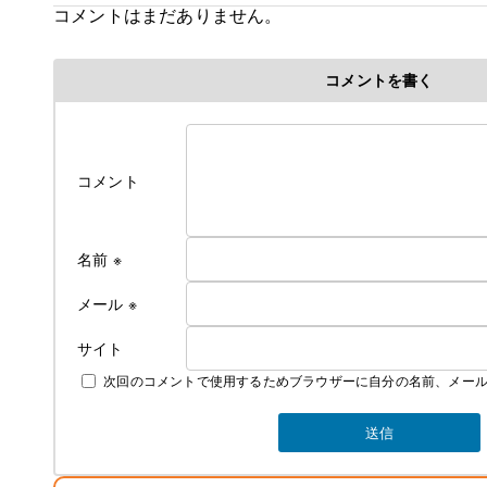
コメントはまだありません。
料金改定のお知らせ
ついに、ついに当旅館でも満を持して各部屋に
コメントを書く
冷房付きエアコンをご用意できました！
そのため、今年の６月中旬よりエアコンが
使用できるようになってから値上げとなります
これからの夏はかつての地獄のような蒸し暑さか
コメント
解放されてより快適にお過ごしできるかと
思います
名前
※
なお、詳しいご料金につきましては
下記にて説明しております
メール
※
サイト
次回のコメントで使用するためブラウザーに自分の名前、メー
素泊まり ￥4000 税込み ￥4400
夕食 ￥1300 税込み ￥1430
朝食 ￥700 税込み ￥770
お弁当 ￥750 税込み ￥825
冬季の暖房費 ￥300 税込み ￥330