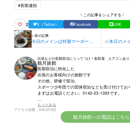
#長期連拍
\ この記事をシェアする /
2
X（Twitter）
Facebook
LINE
< 前の記事
今日のメインは特製マーボーナ
☆本日のメ
スです！
出張などの長期宿泊にうってつけ！各部屋 エアコンあり
観月旅館
長期宿泊に特化した
出張のお客様向けの旅館です
その他、研修で宿泊、
スポーツ少年団での団体宿泊なども受け付けてお
まずはお電話ください。0142-23-1393です。
☆令和8年6月中旬より宿泊料金の改定となります
もっとみる
アクセス総数
946,202回
観月旅館への電話はこちら
令和８年６初旬作成
令和８年各部屋エアコン導入により