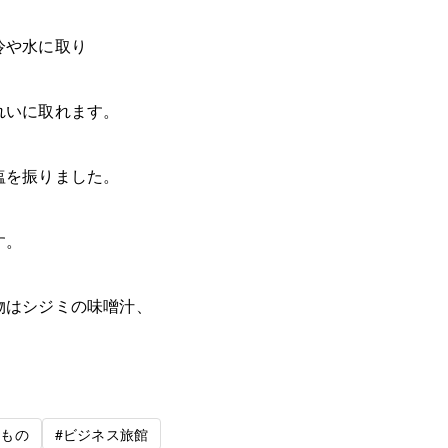
冷や水に取り
れいに取れます。
塩を振りました。
す。
物はシジミの味噌汁、
のもの
#ビジネス旅館