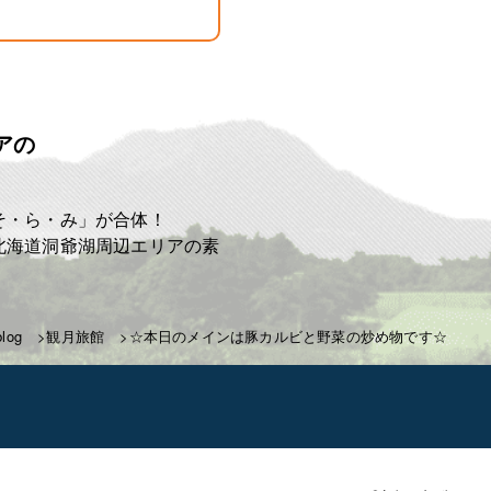
アの
ト
そ・ら・み」が合体！
北海道洞爺湖周辺エリアの素
log
観月旅館
☆本日のメインは豚カルビと野菜の炒め物です☆