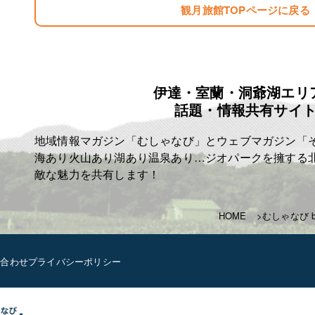
夏季の冷房費 ￥300 税込み ￥330
観月旅館TOPページに戻る
宿泊税 一泊に付き ￥100
例として
一泊三食 ￥6750 税込み ￥7425
一泊二食 ￥6000 税込み ￥6600
伊達・室蘭・洞爺湖エリ
一泊夕食 ￥5300 税込み ￥5830
話題・情報共有サイ
一泊朝食 ￥4700 税込み ￥5170
となります
地域情報マガジン「むしゃなび」とウェブマガジン「
よろしくお願いいたします！
T843-000-206-3218
海あり火山あり湖あり温泉あり…ジオパークを擁する
敵な魅力を共有します！
✩相部屋の際はお一人につき-200￥
します
土日祝日なども料金に変更は
HOME
むしゃなび b
ございません
お客様のご利用お待ちしています
い合わせ
プライバシーポリシー