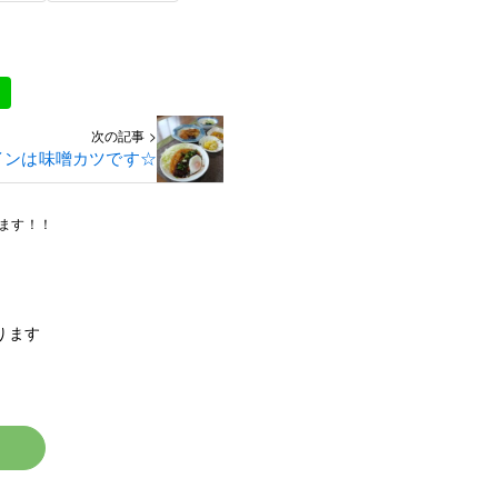
次の記事 >
インは味噌カツです☆
ます！！
ります
☆