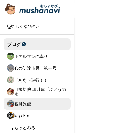
むしゃなび占い
ブログ
ホテルマンの幸せ
心の伊達市民 第一号
「ああ〜遊行！！」
自家焙煎 珈琲屋「ぶどうの
木」
観月旅館
kayaker
もっとみる