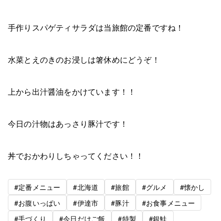
手作りスパゲティサラダは当旅館の定番ですね！
水菜とえのきのお浸しは箸休めにどうぞ！
上から出汁醤油をかけています！！
今日の汁物はあっさり豚汁です！
丼でおかわりしちゃってください！！
#定番メニュー
#北海道
#旅館
#グルメ
#懐かし
#お腹いっぱい
#伊達市
#豚汁
#お食事メニュー
#手づくり
#今日だけご飯
#特製
#銀鮭