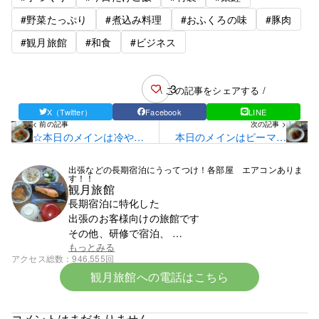
#野菜たっぷり
#煮込み料理
#おふくろの味
#豚肉
#観月旅館
#和食
#ビジネス
3
\ この記事をシェアする /
X（Twitter）
Facebook
LINE
< 前の記事
次の記事 >
☆本日のメインは冷やし
本日のメインはピーマン
中華です☆
肉詰めです！
出張などの長期宿泊にうってつけ！各部屋 エアコンありま
す！！
観月旅館
長期宿泊に特化した
出張のお客様向けの旅館です
その他、研修で宿泊、
スポーツ少年団での団体宿泊なども受け付けており
もっとみる
アクセス総数
946,555回
ます
観月旅館への電話はこちら
まずはお電話ください。0142-23-1393です。
☆令和8年6月中旬より宿泊料金の改定となります☆
コメントはまだありません。