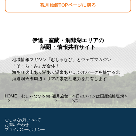
観月旅館TOPページに戻る
朝食 ￥700 税込み ￥770
お弁当 ￥750 税込み ￥825
冬季の暖房費 ￥300 税込み ￥330
夏季の冷房費 ￥300 税込み ￥330
宿泊税 一泊に付き ￥100
例として
伊達・室蘭・洞爺湖エリアの
話題・情報共有サイト
一泊三食 ￥6750 税込み ￥7425
一泊二食 ￥6000 税込み ￥6600
地域情報マガジン「むしゃなび」とウェブマガジン
一泊夕食 ￥5300 税込み ￥5830
「そ・ら・み」が合体！
一泊朝食 ￥4700 税込み ￥5170
海あり火山あり湖あり温泉あり…ジオパークを擁する北
となります
海道洞爺湖周辺エリアの素敵な魅力を共有します！
よろしくお願いいたします！
T843-000-206-3218
HOME
むしゃなび blog
観月旅館
本日のメインは国産銀鮭塩焼き
です！
✩相部屋の際はお一人につき-200￥
します
土日祝日なども料金に変更は
むしゃなびについて
ございません
お問い合わせ
お客様のご利用お待ちしています
プライバシーポリシー