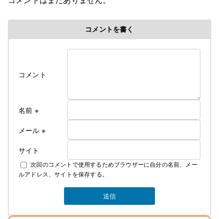
令和８年６初旬作成
コメントを書く
令和８年各部屋エアコン導入により
料金改定のお知らせ
ついに、ついに当旅館でも満を持して各部屋に
コメント
冷房付きエアコンをご用意できました！
そのため、今年の６月中旬よりエアコンが
使用できるようになってから値上げとなります
これからの夏はかつての地獄のような蒸し暑さから
名前
※
解放されてより快適にお過ごしできるかと
思います
メール
※
サイト
なお、詳しいご料金につきましては
次回のコメントで使用するためブラウザーに自分の名前、メー
下記にて説明しております
ルアドレス、サイトを保存する。
素泊まり ￥4000 税込み ￥4400
夕食 ￥1300 税込み ￥1430