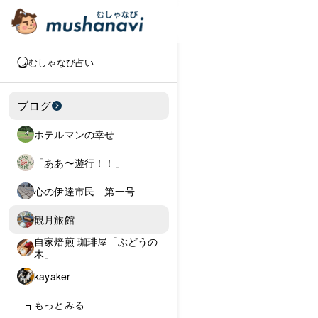
むしゃなび占い
ブログ
ホテルマンの幸せ
「ああ〜遊行！！」
心の伊達市民 第一号
観月旅館
自家焙煎 珈琲屋「ぶどうの
木」
kayaker
もっとみる