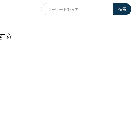
検索
す✩