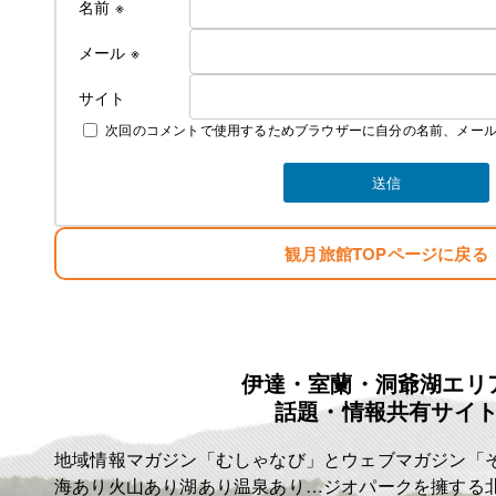
名前
※
なお、詳しいご料金につきましては
下記にて説明しております
メール
※
サイト
次回のコメントで使用するためブラウザーに自分の名前、メー
素泊まり ￥4000 税込み ￥4400
夕食 ￥1300 税込み ￥1430
朝食 ￥700 税込み ￥770
お弁当 ￥750 税込み ￥825
冬季の暖房費 ￥300 税込み ￥330
夏季の冷房費 ￥300 税込み ￥330
観月旅館TOPページに戻る
宿泊税 一泊に付き ￥100
例として
一泊三食 ￥6750 税込み ￥7425
一泊二食 ￥6000 税込み ￥6600
伊達・室蘭・洞爺湖エリ
一泊夕食 ￥5300 税込み ￥5830
話題・情報共有サイ
一泊朝食 ￥4700 税込み ￥5170
となります
地域情報マガジン「むしゃなび」とウェブマガジン「
よろしくお願いいたします！
T843-000-206-3218
海あり火山あり湖あり温泉あり…ジオパークを擁する