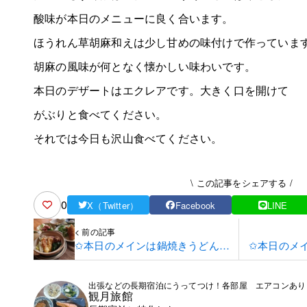
酸味が本日のメニューに良く合います。
ほうれん草胡麻和えは少し甘めの味付けで作っていま
胡麻の風味が何となく懐かしい味わいです。
本日のデザートはエクレアです。大きく口を開けて
がぶりと食べてください。
それでは今日も沢山食べてください。
\ この記事をシェアする /
0
X（Twitter）
Facebook
LINE
< 前の記事
✩本日のメインは鍋焼きうどんで
✩本日のメ
す✩
出張などの長期宿泊にうってつけ！各部屋 エアコンあり
観月旅館