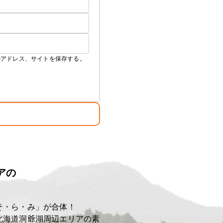
ルアドレス、サイトを保存する。
アの
ト
そ・ら・み」が合体！
北海道洞爺湖周辺エリアの素