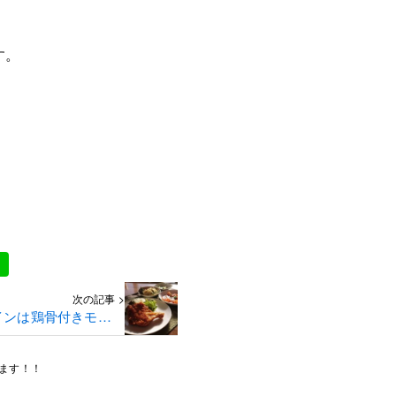
す。
次の記事 >
インは鶏骨付きモモ肉
唐揚げです✩
ます！！