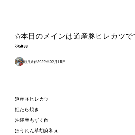
✩本日のメインは道産豚ヒレカツで
0
88
2022年02月15日
観月旅館
道産豚ヒレカツ
姫たら焼き
沖縄産もずく酢
ほうれん草胡麻和え