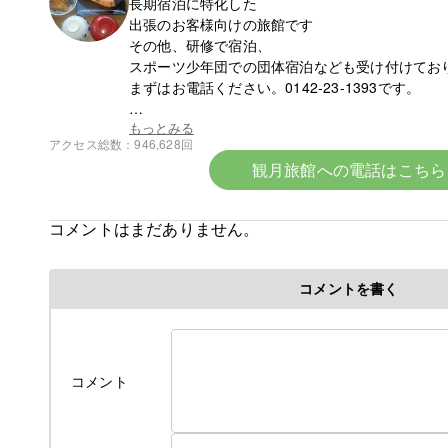
長期宿泊に特化した
出張のお客様向けの旅館です
その他、研修で宿泊、
スポーツ少年団での団体宿泊なども受け付けてお
まずはお電話ください。0142-23-1393です。
☆令和8年6月中旬より宿泊料金の改定となります
もっとみる
アクセス総数
946,628回
観月旅館への電話はこちら
令和８年６初旬作成
令和８年各部屋エアコン導入により
コメントはまだありません。
料金改定のお知らせ
ついに、ついに当旅館でも満を持して各部屋に
コメントを書く
冷房付きエアコンをご用意できました！
そのため、今年の６月中旬よりエアコンが
使用できるようになってから値上げとなります
これからの夏はかつての地獄のような蒸し暑さか
コメント
解放されてより快適にお過ごしできるかと
思います