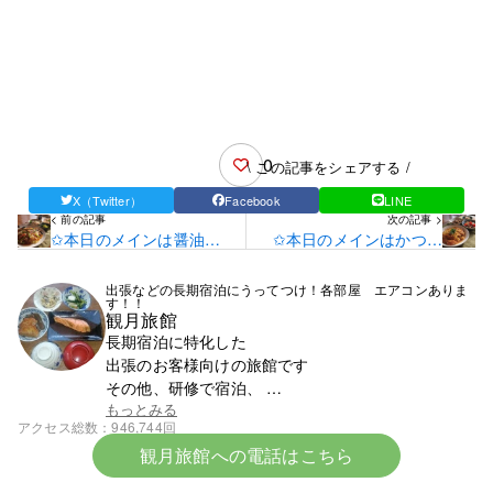
0
\ この記事をシェアする /
X（Twitter）
Facebook
LINE
< 前の記事
次の記事 >
✩本日のメインは醤油五
✩本日のメインはかつと
目あんかけ焼きそばです
じです✩
✩
出張などの長期宿泊にうってつけ！各部屋 エアコンありま
す！！
観月旅館
長期宿泊に特化した
出張のお客様向けの旅館です
その他、研修で宿泊、
スポーツ少年団での団体宿泊なども受け付けており
もっとみる
アクセス総数
946,744回
ます
観月旅館への電話はこちら
まずはお電話ください。0142-23-1393です。