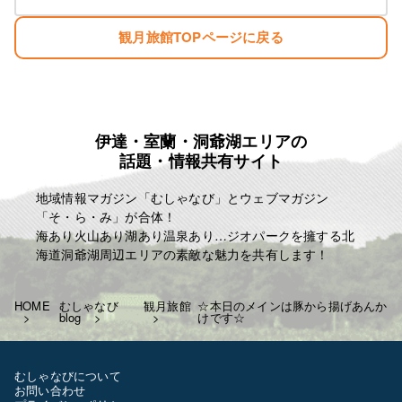
素泊まり ￥4000 税込み ￥4400
夕食 ￥1300 税込み ￥1430
観月旅館TOPページに戻る
朝食 ￥700 税込み ￥770
お弁当 ￥750 税込み ￥825
冬季の暖房費 ￥300 税込み ￥330
夏季の冷房費 ￥300 税込み ￥330
宿泊税 一泊に付き ￥100
例として
伊達・室蘭・洞爺湖エリアの
話題・情報共有サイト
一泊三食 ￥6750 税込み ￥7425
一泊二食 ￥6000 税込み ￥6600
地域情報マガジン「むしゃなび」とウェブマガジン
一泊夕食 ￥5300 税込み ￥5830
「そ・ら・み」が合体！
一泊朝食 ￥4700 税込み ￥5170
海あり火山あり湖あり温泉あり…ジオパークを擁する北
となります
海道洞爺湖周辺エリアの素敵な魅力を共有します！
よろしくお願いいたします！
T843-000-206-3218
HOME
むしゃなび
観月旅館
☆本日のメインは豚から揚げあんか
blog
けです☆
✩相部屋の際はお一人につき-200￥
します
土日祝日なども料金に変更は
むしゃなびについて
ございません
お問い合わせ
お客様のご利用お待ちしています