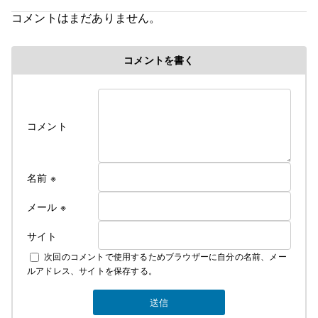
☆令和8年6月中旬より宿泊料金の改定となります☆
コメントはまだありません。
令和８年６初旬作成
コメントを書く
令和８年各部屋エアコン導入により
料金改定のお知らせ
ついに、ついに当旅館でも満を持して各部屋に
コメント
冷房付きエアコンをご用意できました！
そのため、今年の６月中旬よりエアコンが
使用できるようになってから値上げとなります
これからの夏はかつての地獄のような蒸し暑さから
名前
※
解放されてより快適にお過ごしできるかと
思います
メール
※
サイト
なお、詳しいご料金につきましては
次回のコメントで使用するためブラウザーに自分の名前、メー
下記にて説明しております
ルアドレス、サイトを保存する。