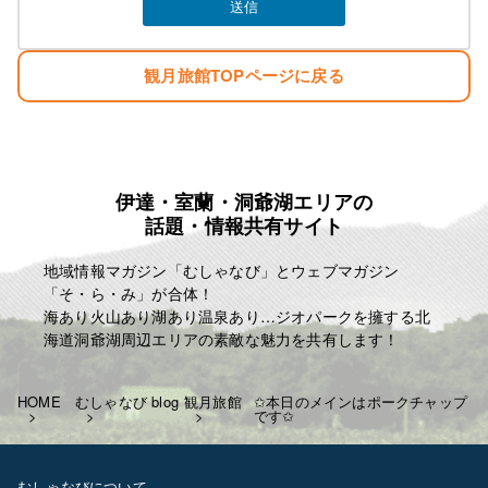
素泊まり ￥4000 税込み ￥4400
夕食 ￥1300 税込み ￥1430
観月旅館TOPページに戻る
朝食 ￥700 税込み ￥770
お弁当 ￥750 税込み ￥825
冬季の暖房費 ￥300 税込み ￥330
夏季の冷房費 ￥300 税込み ￥330
宿泊税 一泊に付き ￥100
例として
伊達・室蘭・洞爺湖エリアの
話題・情報共有サイト
一泊三食 ￥6750 税込み ￥7425
一泊二食 ￥6000 税込み ￥6600
地域情報マガジン「むしゃなび」とウェブマガジン
一泊夕食 ￥5300 税込み ￥5830
「そ・ら・み」が合体！
一泊朝食 ￥4700 税込み ￥5170
海あり火山あり湖あり温泉あり…ジオパークを擁する北
となります
海道洞爺湖周辺エリアの素敵な魅力を共有します！
よろしくお願いいたします！
T843-000-206-3218
HOME
むしゃなび blog
観月旅館
✩本日のメインはポークチャップ
です✩
✩相部屋の際はお一人につき-200￥
します
土日祝日なども料金に変更は
むしゃなびについて