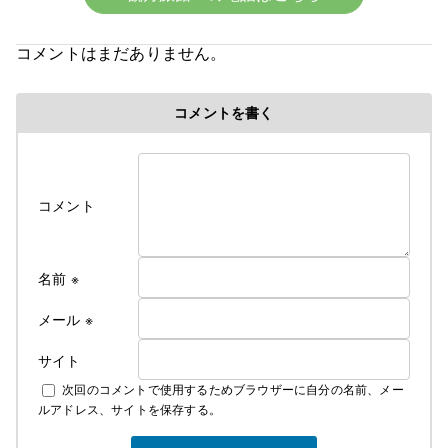
☆令和8年6月中旬より宿泊料金の改定となります☆
コメントはまだありません。
令和８年６初旬作成
コメントを書く
令和８年各部屋エアコン導入により
料金改定のお知らせ
ついに、ついに当旅館でも満を持して各部屋に
コメント
冷房付きエアコンをご用意できました！
そのため、今年の６月中旬よりエアコンが
使用できるようになってから値上げとなります
これからの夏はかつての地獄のような蒸し暑さから
名前
※
解放されてより快適にお過ごしできるかと
思います
メール
※
サイト
なお、詳しいご料金につきましては
次回のコメントで使用するためブラウザーに自分の名前、メー
下記にて説明しております
ルアドレス、サイトを保存する。