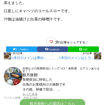
添えました。
口直しにキャベツのコールスローです。
汁物は油揚げと白菜の味噌汁です。
0
\ この記事をシェアする /
X（Twitter）
Facebook
LINE
< 前の記事
次の記事 >
✩本日のメインは豚めし
✩本日のメインはとろさ
です✩
ば煮付けです✩
出張などの長期宿泊にうってつけ！各部屋 エアコンありま
す！！
観月旅館
長期宿泊に特化した
出張のお客様向けの旅館です
その他、研修で宿泊、
スポーツ少年団での団体宿泊なども受け付けており
もっとみる
アクセス総数
946,374回
ます
観月旅館への電話はこちら
まずはお電話ください。0142-23-1393です。