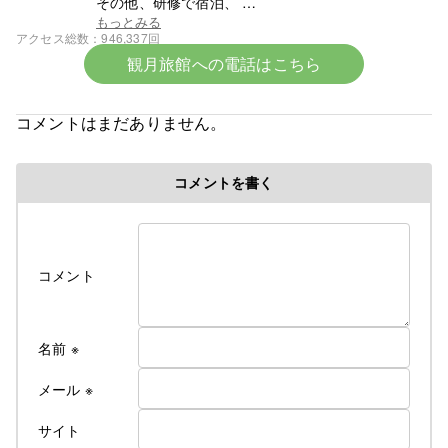
その他、研修で宿泊、
スポーツ少年団での団体宿泊なども受け付けており
もっとみる
アクセス総数
946,337回
ます
観月旅館への電話はこちら
まずはお電話ください。0142-23-1393です。
☆令和8年6月中旬より宿泊料金の改定となります☆
コメントはまだありません。
令和８年６初旬作成
コメントを書く
令和８年各部屋エアコン導入により
料金改定のお知らせ
ついに、ついに当旅館でも満を持して各部屋に
コメント
冷房付きエアコンをご用意できました！
そのため、今年の６月中旬よりエアコンが
使用できるようになってから値上げとなります
これからの夏はかつての地獄のような蒸し暑さから
名前
※
解放されてより快適にお過ごしできるかと
思います
メール
※
サイト
なお、詳しいご料金につきましては