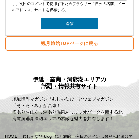
次回のコメントで使用するためブラウザーに自分の名前、メー
下記にて説明しております
ルアドレス、サイトを保存する。
素泊まり ￥4000 税込み ￥4400
夕食 ￥1300 税込み ￥1430
観月旅館TOPページに戻る
朝食 ￥700 税込み ￥770
お弁当 ￥750 税込み ￥825
冬季の暖房費 ￥300 税込み ￥330
夏季の冷房費 ￥300 税込み ￥330
宿泊税 一泊に付き ￥100
例として
伊達・室蘭・洞爺湖エリアの
話題・情報共有サイト
一泊三食 ￥6750 税込み ￥7425
一泊二食 ￥6000 税込み ￥6600
地域情報マガジン「むしゃなび」とウェブマガジン
一泊夕食 ￥5300 税込み ￥5830
「そ・ら・み」が合体！
一泊朝食 ￥4700 税込み ￥5170
海あり火山あり湖あり温泉あり…ジオパークを擁する北
となります
海道洞爺湖周辺エリアの素敵な魅力を共有します！
よろしくお願いいたします！
T843-000-206-3218
HOME
むしゃなび blog
観月旅館
今日のメインは銀だら粕漬けで