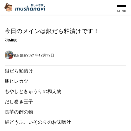
MENU
今日のメインは銀だら粕漬けです！
0
80
2021年12月19日
観月旅館
銀だら粕漬け
豚ヒレカツ
もやしときゅうりの和え物
だし巻き玉子
長芋の酢の物
絹どうふ、いそのりのお味噌汁