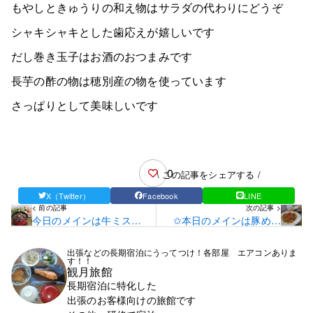
もやしときゅうりの和え物はサラダの代わりにどうぞ
シャキシャキとした歯応えが嬉しいです
だし巻き玉子はお酒のおつまみです
長芋の酢の物は穂別産の物を使っています
さっぱりとして美味しいです
0
\ この記事をシェアする /
X（Twitter）
Facebook
LINE
< 前の記事
次の記事 >
今日のメインは牛ミスジ
✩本日のメインは豚めし
のステーキ丼です！
です✩
出張などの長期宿泊にうってつけ！各部屋 エアコンありま
す！！
観月旅館
長期宿泊に特化した
出張のお客様向けの旅館です