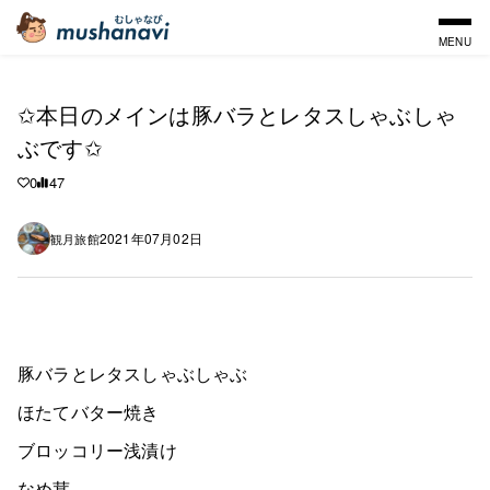
MENU
✩本日のメインは豚バラとレタスしゃぶしゃ
ぶです✩
0
47
2021年07月02日
観月旅館
豚バラとレタスしゃぶしゃぶ
ほたてバター焼き
ブロッコリー浅漬け
なめ茸