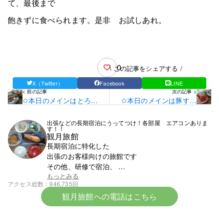
て、最後まで
飽きずに食べられます。是非 お試しあれ。
0
\ この記事をシェアする /
X（Twitter）
Facebook
LINE
< 前の記事
次の記事 >
✩本日のメインはとろ鯖
✩本日のメインは豚すき
正油焼きです✩
やきです✩
出張などの長期宿泊にうってつけ！各部屋 エアコンありま
す！！
観月旅館
長期宿泊に特化した
出張のお客様向けの旅館です
その他、研修で宿泊、
スポーツ少年団での団体宿泊なども受け付けており
もっとみる
アクセス総数
946,735回
ます
観月旅館への電話はこちら
まずはお電話ください。0142-23-1393です。
☆令和8年6月中旬より宿泊料金の改定となります☆