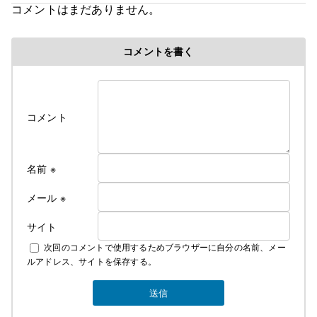
コメントはまだありません。
令和８年６初旬作成
コメントを書く
令和８年各部屋エアコン導入により
料金改定のお知らせ
ついに、ついに当旅館でも満を持して各部屋に
コメント
冷房付きエアコンをご用意できました！
そのため、今年の６月中旬よりエアコンが
使用できるようになってから値上げとなります
これからの夏はかつての地獄のような蒸し暑さから
名前
※
解放されてより快適にお過ごしできるかと
思います
メール
※
サイト
なお、詳しいご料金につきましては
次回のコメントで使用するためブラウザーに自分の名前、メー
下記にて説明しております
ルアドレス、サイトを保存する。
素泊まり ￥4000 税込み ￥4400