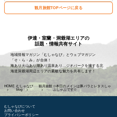
夕食 ￥1300 税込み ￥1430
観月旅館TOPページに戻る
朝食 ￥700 税込み ￥770
お弁当 ￥750 税込み ￥825
冬季の暖房費 ￥300 税込み ￥330
夏季の冷房費 ￥300 税込み ￥330
宿泊税 一泊に付き ￥100
例として
伊達・室蘭・洞爺湖エリアの
話題・情報共有サイト
一泊三食 ￥6750 税込み ￥7425
一泊二食 ￥6000 税込み ￥6600
地域情報マガジン「むしゃなび」とウェブマガジン
一泊夕食 ￥5300 税込み ￥5830
「そ・ら・み」が合体！
一泊朝食 ￥4700 税込み ￥5170
海あり火山あり湖あり温泉あり…ジオパークを擁する北
となります
海道洞爺湖周辺エリアの素敵な魅力を共有します！
よろしくお願いいたします！
T843-000-206-3218
HOME
むしゃなび
観月旅館
✩本日のメインは豚バラとレタスしゃ
blog
ぶしゃぶです✩
✩相部屋の際はお一人につき-200￥
します
土日祝日なども料金に変更は
むしゃなびについて
ございません
お問い合わせ
お客様のご利用お待ちしています
プライバシーポリシー