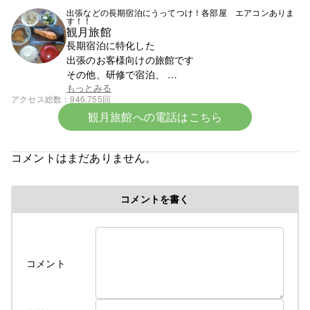
出張などの長期宿泊にうってつけ！各部屋 エアコンありま
す！！
観月旅館
長期宿泊に特化した
出張のお客様向けの旅館です
その他、研修で宿泊、
スポーツ少年団での団体宿泊なども受け付けており
もっとみる
アクセス総数
946,755回
ます
観月旅館への電話はこちら
まずはお電話ください。0142-23-1393です。
☆令和8年6月中旬より宿泊料金の改定となります☆
コメントはまだありません。
令和８年６初旬作成
コメントを書く
令和８年各部屋エアコン導入により
料金改定のお知らせ
ついに、ついに当旅館でも満を持して各部屋に
コメント
冷房付きエアコンをご用意できました！
そのため、今年の６月中旬よりエアコンが
使用できるようになってから値上げとなります
これからの夏はかつての地獄のような蒸し暑さから