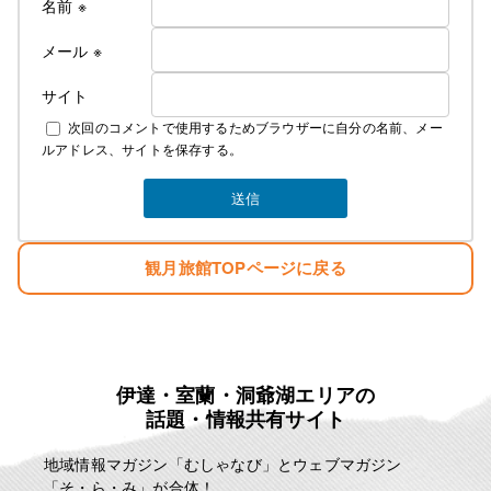
名前
※
解放されてより快適にお過ごしできるかと
思います
メール
※
サイト
なお、詳しいご料金につきましては
次回のコメントで使用するためブラウザーに自分の名前、メー
下記にて説明しております
ルアドレス、サイトを保存する。
素泊まり ￥4000 税込み ￥4400
夕食 ￥1300 税込み ￥1430
観月旅館TOPページに戻る
朝食 ￥700 税込み ￥770
お弁当 ￥750 税込み ￥825
冬季の暖房費 ￥300 税込み ￥330
夏季の冷房費 ￥300 税込み ￥330
宿泊税 一泊に付き ￥100
例として
伊達・室蘭・洞爺湖エリアの
話題・情報共有サイト
一泊三食 ￥6750 税込み ￥7425
一泊二食 ￥6000 税込み ￥6600
地域情報マガジン「むしゃなび」とウェブマガジン
一泊夕食 ￥5300 税込み ￥5830
「そ・ら・み」が合体！