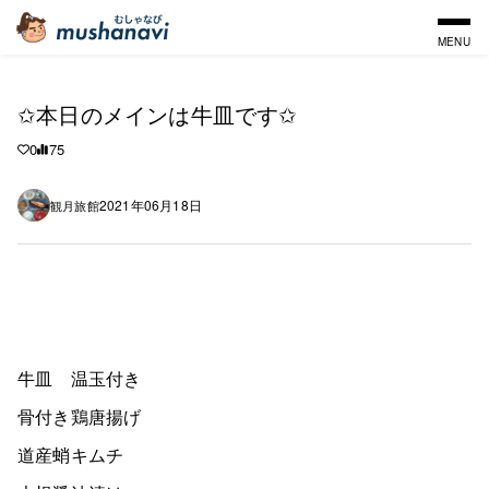
MENU
✩本日のメインは牛皿です✩
0
75
2021年06月18日
観月旅館
牛皿 温玉付き
骨付き鶏唐揚げ
道産蛸キムチ