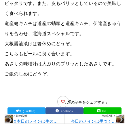
ピッタリです。また、皮もパリッとしているので美味し
く食べられます。
道産蛸キムチは道産の蛸頭と道産キムチ、伊達産きゅう
りを合わせ、北海道スペシャルです。
大根醤油漬けは箸休めにどうぞ。
こちらもビールに良く合います。
あさりの味噌汁は大ぶりのプリッとしたあさりです。
ご飯のしめにどうぞ。
0
\ この記事をシェアする /
X（Twitter）
Facebook
LINE
< 前の記事
次の記事 >
✩本日のメインは牛ステ
今日のメインは手づくり
ーキです✩
メンチカツです！