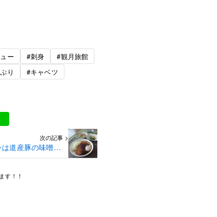
ニュー
#刺身
#観月旅館
っぷり
#キャベツ
次の記事 >
ンは道産豚の味噌カツ
です！（温玉添え）
ます！！