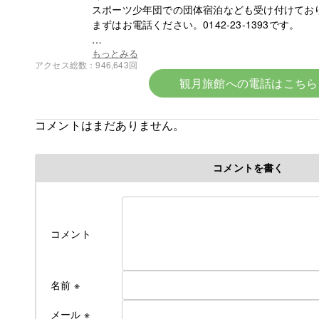
スポーツ少年団での団体宿泊なども受け付けてお
まずはお電話ください。0142-23-1393です。
☆令和8年6月中旬より宿泊料金の改定となります
もっとみる
アクセス総数
946,643回
観月旅館への電話はこちら
令和８年６初旬作成
令和８年各部屋エアコン導入により
コメントはまだありません。
料金改定のお知らせ
ついに、ついに当旅館でも満を持して各部屋に
コメントを書く
冷房付きエアコンをご用意できました！
そのため、今年の６月中旬よりエアコンが
使用できるようになってから値上げとなります
これからの夏はかつての地獄のような蒸し暑さか
コメント
解放されてより快適にお過ごしできるかと
思います
名前
※
なお、詳しいご料金につきましては
下記にて説明しております
メール
※