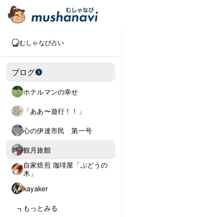
むしゃなび占い
ブログ
ホテルマンの幸せ
「ああ〜遊行！！」
心の伊達市民 第一号
観月旅館
自家焙煎 珈琲屋「ぶどうの
木」
kayaker
もっとみる