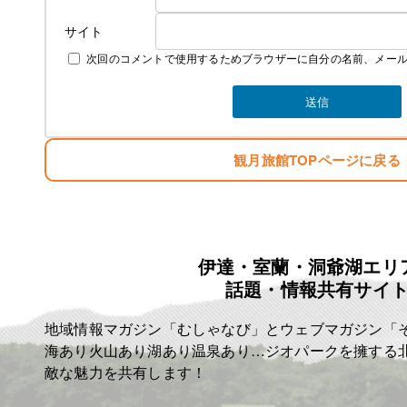
サイト
次回のコメントで使用するためブラウザーに自分の名前、メー
素泊まり ￥4000 税込み ￥4400
夕食 ￥1300 税込み ￥1430
朝食 ￥700 税込み ￥770
お弁当 ￥750 税込み ￥825
冬季の暖房費 ￥300 税込み ￥330
夏季の冷房費 ￥300 税込み ￥330
観月旅館TOPページに戻る
宿泊税 一泊に付き ￥100
例として
一泊三食 ￥6750 税込み ￥7425
一泊二食 ￥6000 税込み ￥6600
伊達・室蘭・洞爺湖エリ
一泊夕食 ￥5300 税込み ￥5830
話題・情報共有サイ
一泊朝食 ￥4700 税込み ￥5170
となります
地域情報マガジン「むしゃなび」とウェブマガジン「
よろしくお願いいたします！
T843-000-206-3218
海あり火山あり湖あり温泉あり…ジオパークを擁する
敵な魅力を共有します！
✩相部屋の際はお一人につき-200￥
します