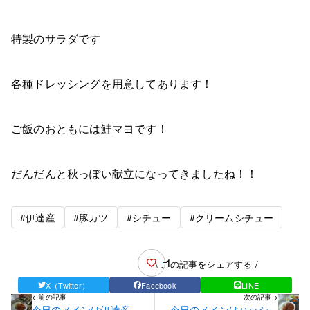
特製のサラダです
各種ドレッシングを用意してあります！
ご飯のおともには鮭マヨです！
だんだんと秋っぽい献立になってきましたね！！
#伊達産
#豚カツ
#シチュー
#クリームシチュー
1
\ この記事をシェアする /
X（Twitter）
Facebook
LINE
< 前の記事
次の記事 >
今日のメインは伊達産じ
今日のメインはハッシュ