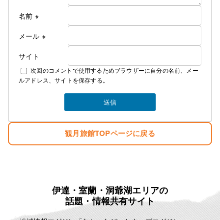
使用できるようになってから値上げとなります
これからの夏はかつての地獄のような蒸し暑さから
名前
※
解放されてより快適にお過ごしできるかと
思います
メール
※
サイト
なお、詳しいご料金につきましては
次回のコメントで使用するためブラウザーに自分の名前、メー
下記にて説明しております
ルアドレス、サイトを保存する。
素泊まり ￥4000 税込み ￥4400
夕食 ￥1300 税込み ￥1430
観月旅館TOPページに戻る
朝食 ￥700 税込み ￥770
お弁当 ￥750 税込み ￥825
冬季の暖房費 ￥300 税込み ￥330
夏季の冷房費 ￥300 税込み ￥330
宿泊税 一泊に付き ￥100
例として
伊達・室蘭・洞爺湖エリアの
話題・情報共有サイト
一泊三食 ￥6750 税込み ￥7425
一泊二食 ￥6000 税込み ￥6600