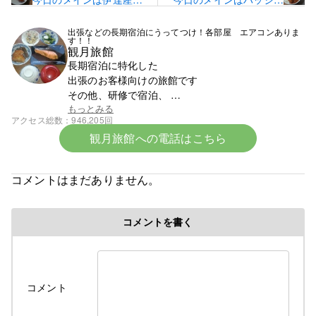
ゃがいものコロッケで
ドビーフです！
す！
出張などの長期宿泊にうってつけ！各部屋 エアコンありま
す！！
観月旅館
長期宿泊に特化した
出張のお客様向けの旅館です
その他、研修で宿泊、
スポーツ少年団での団体宿泊なども受け付けており
もっとみる
アクセス総数
946,205回
ます
観月旅館への電話はこちら
まずはお電話ください。0142-23-1393です。
☆令和8年6月中旬より宿泊料金の改定となります☆
コメントはまだありません。
令和８年６初旬作成
コメントを書く
令和８年各部屋エアコン導入により
料金改定のお知らせ
ついに、ついに当旅館でも満を持して各部屋に
コメント
冷房付きエアコンをご用意できました！
そのため、今年の６月中旬よりエアコンが