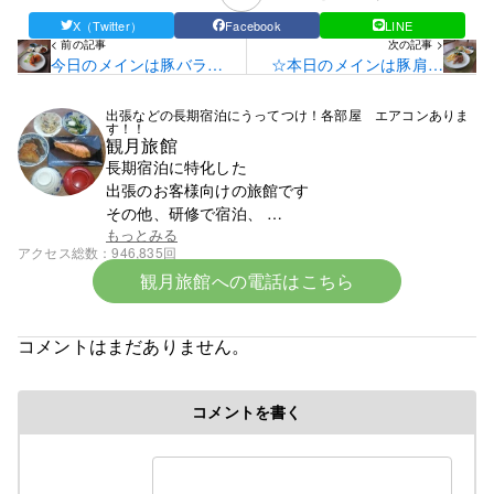
X（Twitter）
Facebook
LINE
< 前の記事
次の記事 >
今日のメインは豚バラ薄
☆本日のメインは豚肩ロ
切り肉の懐かしカレーで
ースとんてきです☆
す！
出張などの長期宿泊にうってつけ！各部屋 エアコンありま
す！！
観月旅館
長期宿泊に特化した
出張のお客様向けの旅館です
その他、研修で宿泊、
スポーツ少年団での団体宿泊なども受け付けており
もっとみる
アクセス総数
946,835回
ます
観月旅館への電話はこちら
まずはお電話ください。0142-23-1393です。
☆令和8年6月中旬より宿泊料金の改定となります☆
コメントはまだありません。
令和８年６初旬作成
コメントを書く
令和８年各部屋エアコン導入により
料金改定のお知らせ
ついに、ついに当旅館でも満を持して各部屋に