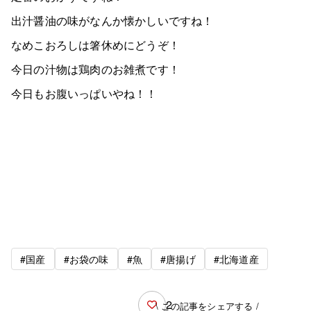
出汁醤油の味がなんか懐かしいですね！
なめこおろしは箸休めにどうぞ！
今日の汁物は鶏肉のお雑煮です！
今日もお腹いっぱいやね！！
#国産
#お袋の味
#魚
#唐揚げ
#北海道産
2
\ この記事をシェアする /