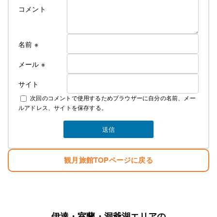
コメント
冷房付きエアコンをご用意できました！
そのため、今年の６月中旬よりエアコンが
使用できるようになってから値上げとなります
これからの夏はかつての地獄のような蒸し暑さから
名前
※
解放されてより快適にお過ごしできるかと
思います
メール
※
サイト
なお、詳しいご料金につきましては
次回のコメントで使用するためブラウザーに自分の名前、メー
下記にて説明しております
ルアドレス、サイトを保存する。
素泊まり ￥4000 税込み ￥4400
夕食 ￥1300 税込み ￥1430
観月旅館TOPページに戻る
朝食 ￥700 税込み ￥770
お弁当 ￥750 税込み ￥825
冬季の暖房費 ￥300 税込み ￥330
夏季の冷房費 ￥300 税込み ￥330
宿泊税 一泊に付き ￥100
例として
伊達・室蘭・洞爺湖エリアの