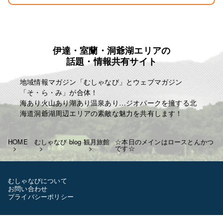
お弁当 ￥750 税込み ￥825
冬季の暖房費 ￥300 税込み ￥330
夏季の冷房費 ￥300 税込み ￥330
宿泊税 一泊に付き ￥100
例として
伊達・室蘭・洞爺湖エリアの
話題・情報共有サイト
一泊三食 ￥6750 税込み ￥7425
一泊二食 ￥6000 税込み ￥6600
地域情報マガジン「むしゃなび」とウェブマガジン
一泊夕食 ￥5300 税込み ￥5830
「そ・ら・み」が合体！
一泊朝食 ￥4700 税込み ￥5170
海あり火山あり湖あり温泉あり…ジオパークを擁する北
となります
海道洞爺湖周辺エリアの素敵な魅力を共有します！
よろしくお願いいたします！
T843-000-206-3218
HOME
むしゃなび blog
観月旅館
☆本日のメインはロースとんかつ
です☆
✩相部屋の際はお一人につき-200￥
します
土日祝日なども料金に変更は
むしゃなびについて
ございません
お問い合わせ
お客様のご利用お待ちしています
プライバシーポリシー