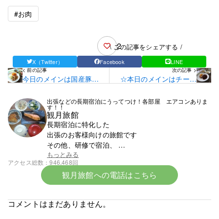
#お肉
2
\ この記事をシェアする /
X（Twitter）
Facebook
LINE
< 前の記事
次の記事 >
今日のメインは国産豚ロ
☆本日のメインはチーズ
ースのスタミナ焼きで
ハンバーグです☆
す！
出張などの長期宿泊にうってつけ！各部屋 エアコンありま
す！！
観月旅館
長期宿泊に特化した
出張のお客様向けの旅館です
その他、研修で宿泊、
スポーツ少年団での団体宿泊なども受け付けており
もっとみる
アクセス総数
946,468回
ます
観月旅館への電話はこちら
まずはお電話ください。0142-23-1393です。
☆令和8年6月中旬より宿泊料金の改定となります☆
コメントはまだありません。
令和８年６初旬作成