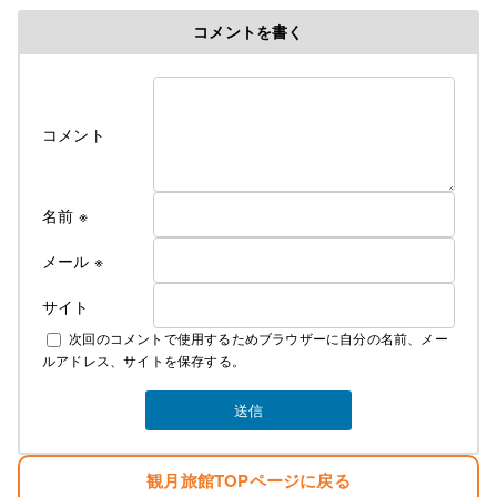
コメントを書く
令和８年各部屋エアコン導入により
料金改定のお知らせ
ついに、ついに当旅館でも満を持して各部屋に
コメント
冷房付きエアコンをご用意できました！
そのため、今年の６月中旬よりエアコンが
使用できるようになってから値上げとなります
これからの夏はかつての地獄のような蒸し暑さから
名前
※
解放されてより快適にお過ごしできるかと
思います
メール
※
サイト
なお、詳しいご料金につきましては
次回のコメントで使用するためブラウザーに自分の名前、メー
下記にて説明しております
ルアドレス、サイトを保存する。
素泊まり ￥4000 税込み ￥4400
夕食 ￥1300 税込み ￥1430
観月旅館TOPページに戻る
朝食 ￥700 税込み ￥770