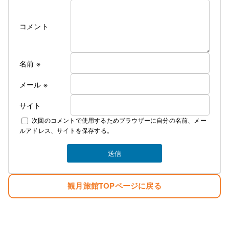
ついに、ついに当旅館でも満を持して各部屋に
コメント
冷房付きエアコンをご用意できました！
そのため、今年の６月中旬よりエアコンが
使用できるようになってから値上げとなります
これからの夏はかつての地獄のような蒸し暑さから
名前
※
解放されてより快適にお過ごしできるかと
思います
メール
※
サイト
なお、詳しいご料金につきましては
次回のコメントで使用するためブラウザーに自分の名前、メー
下記にて説明しております
ルアドレス、サイトを保存する。
素泊まり ￥4000 税込み ￥4400
夕食 ￥1300 税込み ￥1430
観月旅館TOPページに戻る
朝食 ￥700 税込み ￥770
お弁当 ￥750 税込み ￥825
冬季の暖房費 ￥300 税込み ￥330
夏季の冷房費 ￥300 税込み ￥330