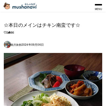
MENU
☆本日のメインはチキン南蛮です☆
2
86
2024年09月06日
観月旅館