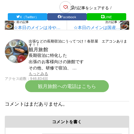
2
\ この記事をシェアする /
X（Twitter）
Facebook
LINE
< 前の記事
次の記事 >
☆本日のメインは冷やし
☆本日のメインは国産豚
ラーメンです☆
玉お好み焼きです☆
出張などの長期宿泊にうってつけ！各部屋 エアコンありま
す！！
観月旅館
長期宿泊に特化した
出張のお客様向けの旅館です
その他、研修で宿泊、
スポーツ少年団での団体宿泊なども受け付けており
もっとみる
アクセス総数
946,834回
ます
観月旅館への電話はこちら
まずはお電話ください。0142-23-1393です。
☆令和8年6月中旬より宿泊料金の改定となります☆
コメントはまだありません。
令和８年６初旬作成
コメントを書く
令和８年各部屋エアコン導入により
料金改定のお知らせ