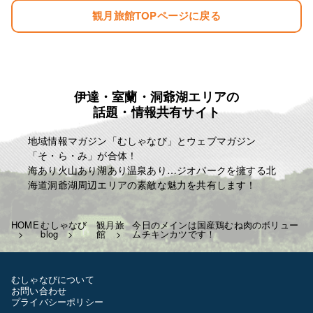
夕食 ￥1300 税込み ￥1430
観月旅館TOPページに戻る
朝食 ￥700 税込み ￥770
お弁当 ￥750 税込み ￥825
冬季の暖房費 ￥300 税込み ￥330
夏季の冷房費 ￥300 税込み ￥330
宿泊税 一泊に付き ￥100
例として
伊達・室蘭・洞爺湖エリアの
話題・情報共有サイト
一泊三食 ￥6750 税込み ￥7425
一泊二食 ￥6000 税込み ￥6600
地域情報マガジン「むしゃなび」とウェブマガジン
一泊夕食 ￥5300 税込み ￥5830
「そ・ら・み」が合体！
一泊朝食 ￥4700 税込み ￥5170
海あり火山あり湖あり温泉あり…ジオパークを擁する北
となります
海道洞爺湖周辺エリアの素敵な魅力を共有します！
よろしくお願いいたします！
T843-000-206-3218
HOME
むしゃなび
観月旅
今日のメインは国産鶏むね肉のボリュー
blog
館
ムチキンカツです！
✩相部屋の際はお一人につき-200￥
します
土日祝日なども料金に変更は
むしゃなびについて
ございません
お問い合わせ
お客様のご利用お待ちしています
プライバシーポリシー