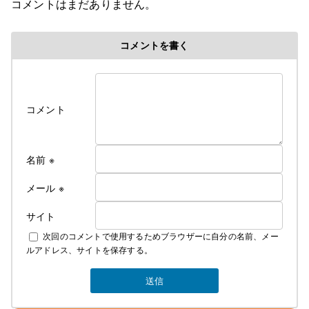
コメントはまだありません。
令和８年６初旬作成
コメントを書く
令和８年各部屋エアコン導入により
料金改定のお知らせ
ついに、ついに当旅館でも満を持して各部屋に
コメント
冷房付きエアコンをご用意できました！
そのため、今年の６月中旬よりエアコンが
使用できるようになってから値上げとなります
これからの夏はかつての地獄のような蒸し暑さから
名前
※
解放されてより快適にお過ごしできるかと
思います
メール
※
サイト
なお、詳しいご料金につきましては
次回のコメントで使用するためブラウザーに自分の名前、メー
下記にて説明しております
ルアドレス、サイトを保存する。
素泊まり ￥4000 税込み ￥4400