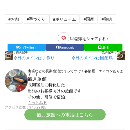
#お肉
#手づくり
#ボリューム
#国産
#鶏肉
1
\ この記事をシェアする /
X（Twitter）
Facebook
LINE
< 前の記事
次の記事 >
今日のメインは手作りジ
今日のメインは国産鶏も
ャンボハンバーグです！
も肉の油淋鶏です！
出張などの長期宿泊にうってつけ！各部屋 エアコンありま
す！！
観月旅館
長期宿泊に特化した
出張のお客様向けの旅館です
その他、研修で宿泊、
スポーツ少年団での団体宿泊なども受け付けており
もっとみる
アクセス総数
946,298回
ます
観月旅館への電話はこちら
まずはお電話ください。0142-23-1393です。
☆令和8年6月中旬より宿泊料金の改定となります☆