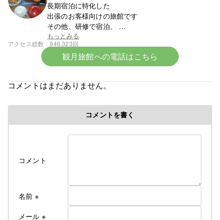
長期宿泊に特化した
出張のお客様向けの旅館です
その他、研修で宿泊、
スポーツ少年団での団体宿泊なども受け付けており
もっとみる
アクセス総数
946,323回
ます
観月旅館への電話はこちら
まずはお電話ください。0142-23-1393です。
☆令和8年6月中旬より宿泊料金の改定となります☆
コメントはまだありません。
令和８年６初旬作成
コメントを書く
令和８年各部屋エアコン導入により
料金改定のお知らせ
ついに、ついに当旅館でも満を持して各部屋に
コメント
冷房付きエアコンをご用意できました！
そのため、今年の６月中旬よりエアコンが
使用できるようになってから値上げとなります
これからの夏はかつての地獄のような蒸し暑さから
名前
※
解放されてより快適にお過ごしできるかと
思います
メール
※