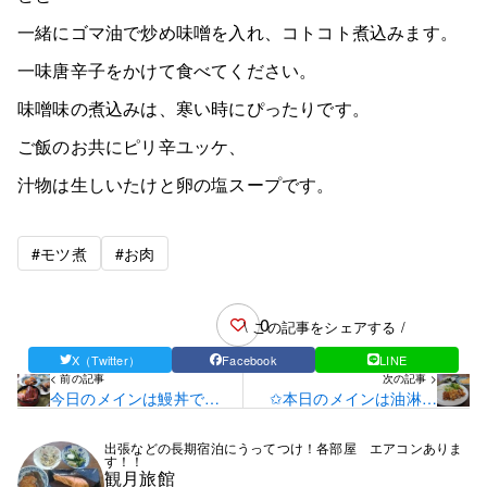
一緒にゴマ油で炒め味噌を入れ、コトコト煮込みます。
一味唐辛子をかけて食べてください。
味噌味の煮込みは、寒い時にぴったりです。
ご飯のお共にピリ辛ユッケ、
汁物は生しいたけと卵の塩スープです。
#モツ煮
#お肉
0
\ この記事をシェアする /
X（Twitter）
Facebook
LINE
< 前の記事
次の記事 >
今日のメインは鰻丼で
✩本日のメインは油淋鶏
す！
です✩
出張などの長期宿泊にうってつけ！各部屋 エアコンありま
す！！
観月旅館