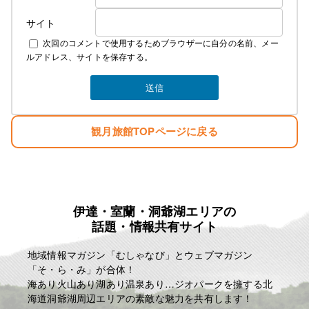
サイト
なお、詳しいご料金につきましては
次回のコメントで使用するためブラウザーに自分の名前、メー
下記にて説明しております
ルアドレス、サイトを保存する。
素泊まり ￥4000 税込み ￥4400
夕食 ￥1300 税込み ￥1430
観月旅館TOPページに戻る
朝食 ￥700 税込み ￥770
お弁当 ￥750 税込み ￥825
冬季の暖房費 ￥300 税込み ￥330
夏季の冷房費 ￥300 税込み ￥330
宿泊税 一泊に付き ￥100
例として
伊達・室蘭・洞爺湖エリアの
話題・情報共有サイト
一泊三食 ￥6750 税込み ￥7425
一泊二食 ￥6000 税込み ￥6600
地域情報マガジン「むしゃなび」とウェブマガジン
一泊夕食 ￥5300 税込み ￥5830
「そ・ら・み」が合体！
一泊朝食 ￥4700 税込み ￥5170
海あり火山あり湖あり温泉あり…ジオパークを擁する北
となります
海道洞爺湖周辺エリアの素敵な魅力を共有します！
よろしくお願いいたします！