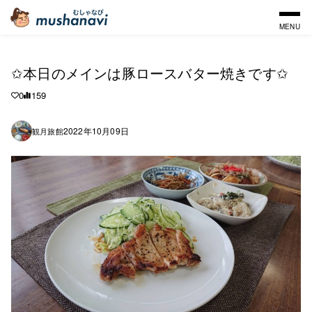
MENU
✩本日のメインは豚ロースバター焼きです✩
0
159
2022年10月09日
観月旅館