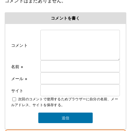
コメントはまだありません。
令和８年６初旬作成
コメントを書く
令和８年各部屋エアコン導入により
料金改定のお知らせ
ついに、ついに当旅館でも満を持して各部屋に
コメント
冷房付きエアコンをご用意できました！
そのため、今年の６月中旬よりエアコンが
使用できるようになってから値上げとなります
これからの夏はかつての地獄のような蒸し暑さから
名前
※
解放されてより快適にお過ごしできるかと
思います
メール
※
サイト
なお、詳しいご料金につきましては
次回のコメントで使用するためブラウザーに自分の名前、メー
下記にて説明しております
ルアドレス、サイトを保存する。
素泊まり ￥4000 税込み ￥4400