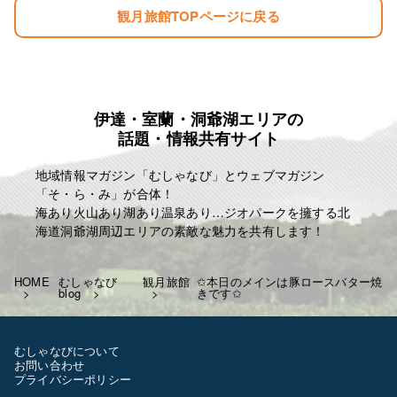
夕食 ￥1300 税込み ￥1430
観月旅館TOPページに戻る
朝食 ￥700 税込み ￥770
お弁当 ￥750 税込み ￥825
冬季の暖房費 ￥300 税込み ￥330
夏季の冷房費 ￥300 税込み ￥330
宿泊税 一泊に付き ￥100
例として
伊達・室蘭・洞爺湖エリアの
話題・情報共有サイト
一泊三食 ￥6750 税込み ￥7425
一泊二食 ￥6000 税込み ￥6600
地域情報マガジン「むしゃなび」とウェブマガジン
一泊夕食 ￥5300 税込み ￥5830
「そ・ら・み」が合体！
一泊朝食 ￥4700 税込み ￥5170
海あり火山あり湖あり温泉あり…ジオパークを擁する北
となります
海道洞爺湖周辺エリアの素敵な魅力を共有します！
よろしくお願いいたします！
T843-000-206-3218
HOME
むしゃなび
観月旅館
✩本日のメインは豚ロースバター焼
blog
きです✩
✩相部屋の際はお一人につき-200￥
します
土日祝日なども料金に変更は
むしゃなびについて
ございません
お問い合わせ
お客様のご利用お待ちしています
プライバシーポリシー