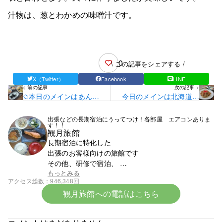
汁物は、葱とわかめの味噌汁です。
0
\ この記事をシェアする /
X（Twitter）
Facebook
LINE
< 前の記事
次の記事 >
✩本日のメインはあんか
今日のメインは北海道産
け焼きそばです✩
桜姫どりを使った鶏めし
です！
出張などの長期宿泊にうってつけ！各部屋 エアコンありま
す！！
観月旅館
長期宿泊に特化した
出張のお客様向けの旅館です
その他、研修で宿泊、
スポーツ少年団での団体宿泊なども受け付けており
もっとみる
アクセス総数
946,348回
ます
観月旅館への電話はこちら
まずはお電話ください。0142-23-1393です。
☆令和8年6月中旬より宿泊料金の改定となります☆