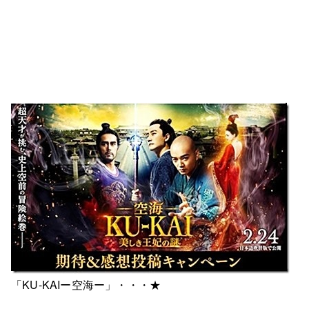
「KU-KAIー空海ー」・・・★