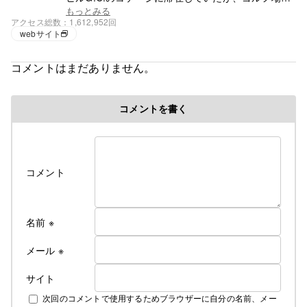
閉鎖で滞在先を失う。それ以降は行く先が無く、都
もっとみる
アクセス総数
1,612,952回
心で徘徊の毎日。
webサイト
コメントはまだありません。
コメントを書く
コメント
名前
※
メール
※
サイト
次回のコメントで使用するためブラウザーに自分の名前、メー