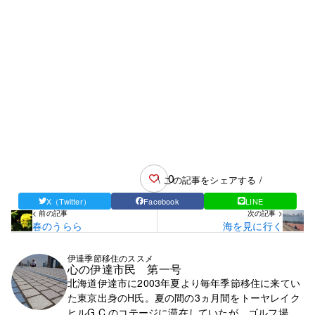
0
\ この記事をシェアする /
X（Twitter）
Facebook
LINE
< 前の記事
次の記事 >
春のうらら
海を見に行く
伊達季節移住のススメ
心の伊達市民 第一号
北海道伊達市に2003年夏より毎年季節移住に来てい
た東京出身のH氏。夏の間の3ヵ月間をトーヤレイク
ヒルG.C.のコテージに滞在していたが、ゴルフ場の